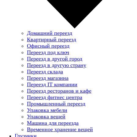
Домашний переезд
Квартирный переезд
Офисный переезд
Переезд под ключ
Переезд в другой город
Переезд в другую страну
Переезд склада
Переезд магазина
Переезд IT компании
Переезд ресторанов и кафе
Переезд фитнес центра
Промышленный переезд
Упаковка мебели
Упаковка вещей
Машина для переезда
Временное хранение вещей
Грузчики