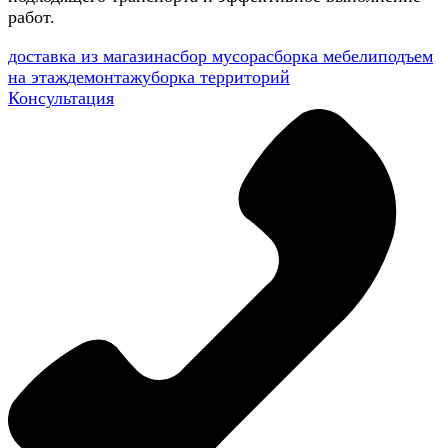
работ.
доставка из магазина
сбор мусора
сборка мебели
подъем
на этаж
демонтаж
уборка территорий
Консультация