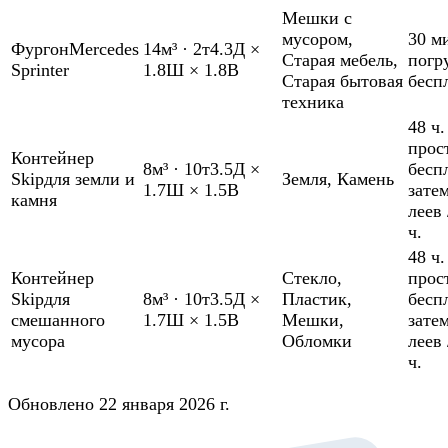
Мешки с
мусором
,
30 м
Фургон
Mercedes
14м³
·
2т
4.3Д ×
Старая мебель
,
погр
Sprinter
1.8Ш × 1.8В
Старая бытовая
бесп
техника
48 ч.
прос
Контейнер
8м³
·
10т
3.5Д ×
бесп
Skip
для земли и
Земля
,
Камень
1.7Ш × 1.5В
зате
камня
леев 
ч.
48 ч.
Контейнер
Стекло
,
прос
Skip
для
8м³
·
10т
3.5Д ×
Пластик
,
бесп
смешанного
1.7Ш × 1.5В
Мешки
,
зате
мусора
Обломки
леев 
ч.
Обновлено 22 января 2026 г.