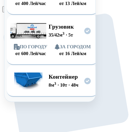
от
400
Лей/час
от
13
Лей/км
Оформить заказ
Грузовик
3
35/42
м
·
5
т
ПО ГОРОДУ
ЗА ГОРОДОМ
от
600
Лей/час
от
16
Лей/км
Контейнер
3
8
м
·
10
т
·
48
ч