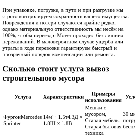
При упаковке, погрузке, в пути и при разгрузке мы
строго контролируем сохранность вашего имущества.
Повреждения и потери случаются крайне редко,
однако материальную ответственность мы несём на
100%, чтобы переезд с Mover проходил без лишних
переживаний. В маловероятном случае ущерба или
утраты в ходе перевозки гарантируем быстрый и
прозрачный порядок компенсации или ремонта.
Сколько стоит услуга вывоз
строительного мусора
Примеры
Услуга
Характеристики
Усл
использования
Мешки с
мусором
,
30 м
Фургон
Mercedes
14м³
·
1.5т
4.3Д ×
Старая мебель
,
погр
Sprinter
1.8Ш × 1.8В
Старая бытовая
бесп
техника