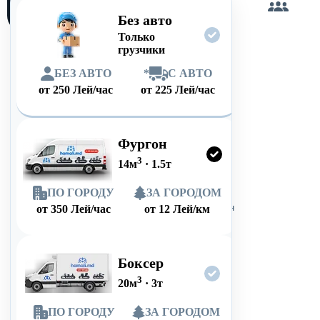
сам
Без авто
Только
грузчики
БЕЗ АВТО
*
С АВТО
от
250
Лей/час
от
225
Лей/час
Фургон
3
14
м
·
1.5
т
ПО ГОРОДУ
ЗА ГОРОДОМ
от
350
Лей/час
от
12
Лей/км
Боксер
3
20
м
·
3
т
ПО ГОРОДУ
ЗА ГОРОДОМ