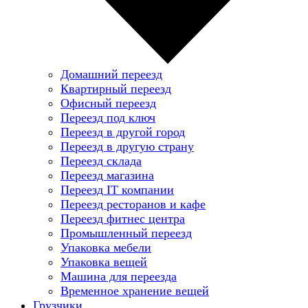
Домашний переезд
Квартирный переезд
Офисный переезд
Переезд под ключ
Переезд в другой город
Переезд в другую страну
Переезд склада
Переезд магазина
Переезд IT компании
Переезд ресторанов и кафе
Переезд фитнес центра
Промышленный переезд
Упаковка мебели
Упаковка вещей
Машина для переезда
Временное хранение вещей
Грузчики