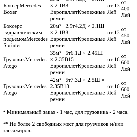
от
Боксер
Mercedes
× 2.1В
8
от 13
400
Boxer
Европаллет
Крепежные
Лей
Лей
ремни
Боксер
с
20м³
·
2.5т
4.2Д × 2.1Ш
от
гидравлическим
× 2.1В
8
от 13
450
подъемом
Mercedes
Европаллет
Крепежные
Лей
Лей
Sprinter
ремни
35м³
·
5т
6.1Д × 2.45Ш
от
Грузовик
Mercedes
× 2.35В
15
от 16
600
Atego
Европаллет
Крепежные
Лей
Лей
ремни
42м³
·
5т
7.3Д × 2.5Ш ×
от
Грузовик
Mercedes
2.35В
18
от 16
600
Atego
Европаллет
Крепежные
Лей
Лей
ремни
*
Минимальный заказ - 1 час, для грузовика - 2 часа.
**
Не более 2 свободных мест для грузчиков и/или
пассажиров.