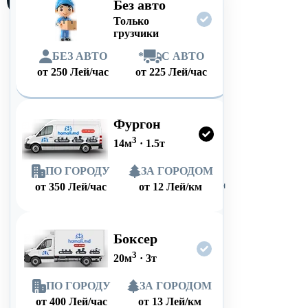
Без авто
Только
грузчики
БЕЗ АВТО
*
С АВТО
от
250
Лей/час
от
225
Лей/час
Фургон
3
14
м
·
1.5
т
ПО ГОРОДУ
ЗА ГОРОДОМ
от
350
Лей/час
от
12
Лей/км
Боксер
3
20
м
·
3
т
ПО ГОРОДУ
ЗА ГОРОДОМ
от
400
Лей/час
от
13
Лей/км