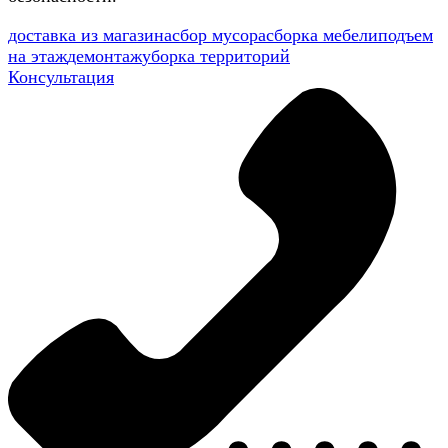
доставка из магазина
сбор мусора
сборка мебели
подъем
на этаж
демонтаж
уборка территорий
Консультация