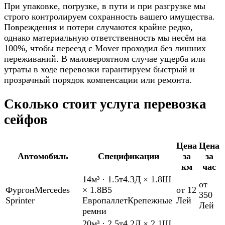
При упаковке, погрузке, в пути и при разгрузке мы
строго контролируем сохранность вашего имущества.
Повреждения и потери случаются крайне редко,
однако материальную ответственность мы несём на
100%, чтобы переезд с Mover проходил без лишних
переживаний. В маловероятном случае ущерба или
утраты в ходе перевозки гарантируем быстрый и
прозрачный порядок компенсации или ремонта.
Сколько стоит услуга перевозка
сейфов
Цена
Цена
Автомобиль
Спецификации
за
за
км
час
14м³
·
1.5т
4.3Д × 1.8Ш
от
Фургон
Mercedes
× 1.8В
5
от 12
350
Sprinter
Европаллет
Крепежные
Лей
Лей
ремни
20м³
·
2.5т
4.2Д × 2.1Ш