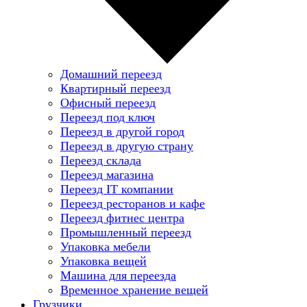
Домашний переезд
Квартирный переезд
Офисный переезд
Переезд под ключ
Переезд в другой город
Переезд в другую страну
Переезд склада
Переезд магазина
Переезд IT компании
Переезд ресторанов и кафе
Переезд фитнес центра
Промышленный переезд
Упаковка мебели
Упаковка вещей
Машина для переезда
Временное хранение вещей
Грузчики