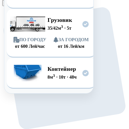
Оформить заказ
Грузовик
3
35/42
м
·
5
т
ПО ГОРОДУ
ЗА ГОРОДОМ
от
600
Лей/час
от
16
Лей/км
Контейнер
3
8
м
·
10
т
·
48
ч