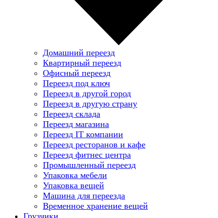
Домашний переезд
Квартирный переезд
Офисный переезд
Переезд под ключ
Переезд в другой город
Переезд в другую страну
Переезд склада
Переезд магазина
Переезд IT компании
Переезд ресторанов и кафе
Переезд фитнес центра
Промышленный переезд
Упаковка мебели
Упаковка вещей
Машина для переезда
Временное хранение вещей
Грузчики