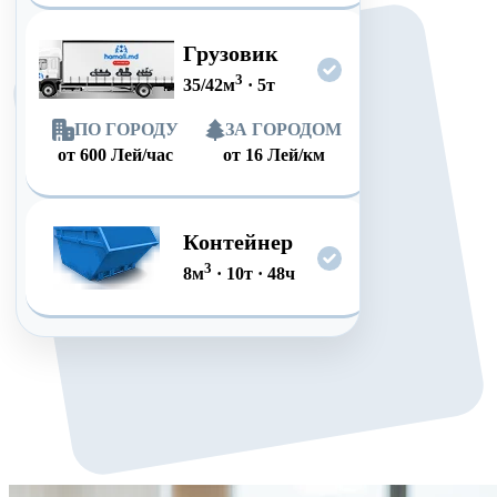
Грузовик
3
35/42
м
·
5
т
ПО ГОРОДУ
ЗА ГОРОДОМ
от
600
Лей/час
от
16
Лей/км
Контейнер
3
8
м
·
10
т
·
48
ч