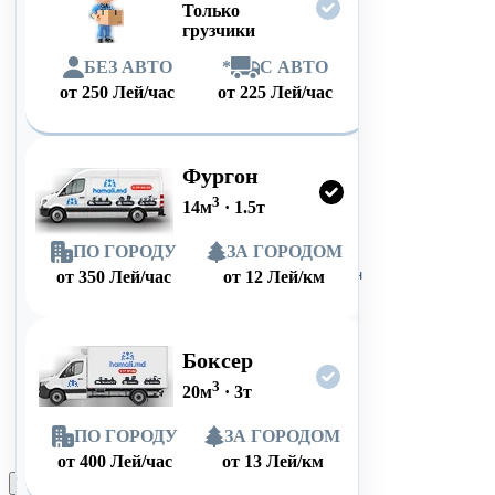
Только
грузчики
БЕЗ АВТО
*
С АВТО
от
250
Лей/час
от
225
Лей/час
Фургон
3
14
м
·
1.5
т
ПО ГОРОДУ
ЗА ГОРОДОМ
от
350
Лей/час
от
12
Лей/км
Боксер
3
20
м
·
3
т
ПО ГОРОДУ
ЗА ГОРОДОМ
от
400
Лей/час
от
13
Лей/км
Оформить заказ