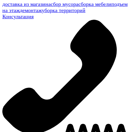
доставка из магазина
сбор мусора
сборка мебели
подъем
на этаж
демонтаж
уборка территорий
Консультация