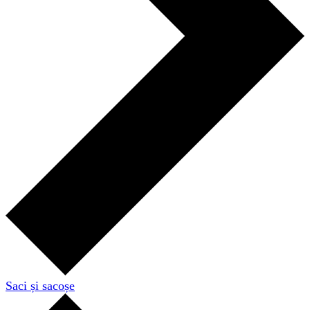
Saci și sacoșe