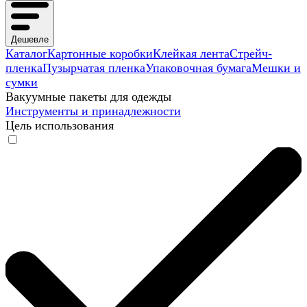
Дешевле
Каталог
Картонные коробки
Клейкая лента
Стрейч-
пленка
Пузырчатая пленка
Упаковочная бумага
Мешки и
сумки
Вакуумные пакеты для одежды
Инструменты и принадлежности
Цель использования