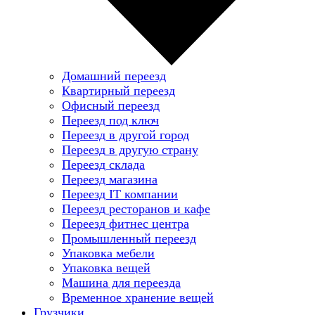
Домашний переезд
Квартирный переезд
Офисный переезд
Переезд под ключ
Переезд в другой город
Переезд в другую страну
Переезд склада
Переезд магазина
Переезд IT компании
Переезд ресторанов и кафе
Переезд фитнес центра
Промышленный переезд
Упаковка мебели
Упаковка вещей
Машина для переезда
Временное хранение вещей
Грузчики