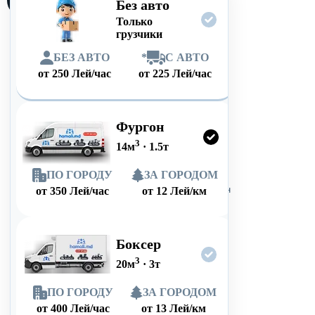
Без авто
Только
грузчики
БЕЗ АВТО
*
С АВТО
от
250
Лей/час
от
225
Лей/час
Фургон
3
14
м
·
1.5
т
ПО ГОРОДУ
ЗА ГОРОДОМ
от
350
Лей/час
от
12
Лей/км
Боксер
3
20
м
·
3
т
ПО ГОРОДУ
ЗА ГОРОДОМ
от
400
Лей/час
от
13
Лей/км