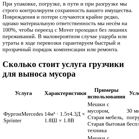
При упаковке, погрузке, в пути и при разгрузке мы
строго контролируем сохранность вашего имущества.
Повреждения и потери случаются крайне редко,
однако материальную ответственность мы несём на
100%, чтобы переезд с Mover проходил без лишних
переживаний. В маловероятном случае ущерба или
утраты в ходе перевозки гарантируем быстрый и
прозрачный порядок компенсации или ремонта.
Сколько стоит услуга грузчики
для выноса мусора
Примеры
Услуга
Характеристики
Усл
использования
Мешки с
мусором
,
30 м
Фургон
Mercedes
14м³
·
1.5т
4.3Д ×
Старая мебель
,
погр
Sprinter
1.8Ш × 1.8В
Старая бытовая
бесп
техника
Мешки с