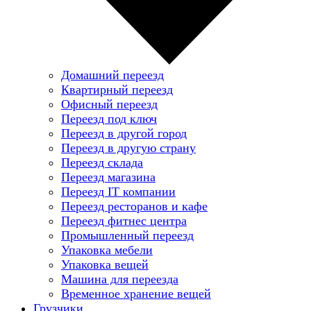
Домашний переезд
Квартирный переезд
Офисный переезд
Переезд под ключ
Переезд в другой город
Переезд в другую страну
Переезд склада
Переезд магазина
Переезд IT компании
Переезд ресторанов и кафе
Переезд фитнес центра
Промышленный переезд
Упаковка мебели
Упаковка вещей
Машина для переезда
Временное хранение вещей
Грузчики