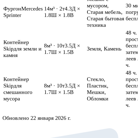
мусором
,
30 м
Фургон
Mercedes
14м³
·
2т
4.3Д ×
Старая мебель
,
погр
Sprinter
1.8Ш × 1.8В
Старая бытовая
бесп
техника
48 ч.
прос
Контейнер
8м³
·
10т
3.5Д ×
бесп
Skip
для земли и
Земля
,
Камень
1.7Ш × 1.5В
зате
камня
леев 
ч.
48 ч.
Контейнер
Стекло
,
прос
Skip
для
8м³
·
10т
3.5Д ×
Пластик
,
бесп
смешанного
1.7Ш × 1.5В
Мешки
,
зате
мусора
Обломки
леев 
ч.
Обновлено 22 января 2026 г.