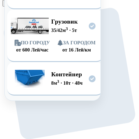
Оформить заказ
Грузовик
3
35/42
м
·
5
т
ПО ГОРОДУ
ЗА ГОРОДОМ
от
600
Лей/час
от
16
Лей/км
Контейнер
3
8
м
·
10
т
·
48
ч