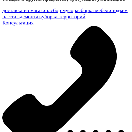
доставка из магазина
сбор мусора
сборка мебели
подъем
на этаж
демонтаж
уборка территорий
Консультация