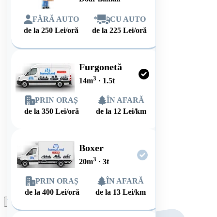
FĂRĂ AUTO
*
CU AUTO
de la
250
Lei/oră
de la
225
Lei/oră
Furgonetă
3
14
m
·
1.5
t
PRIN ORAȘ
ÎN AFARĂ
de la
350
Lei/oră
de la
12
Lei/km
Boxer
3
20
m
·
3
t
PRIN ORAȘ
ÎN AFARĂ
de la
400
Lei/oră
de la
13
Lei/km
Plasează comanda