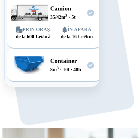
Camion
3
35/42
m
·
5
t
PRIN ORAȘ
ÎN AFARĂ
de la
600
Lei/oră
de la
16
Lei/km
Container
3
8
m
·
10
t
·
48
h