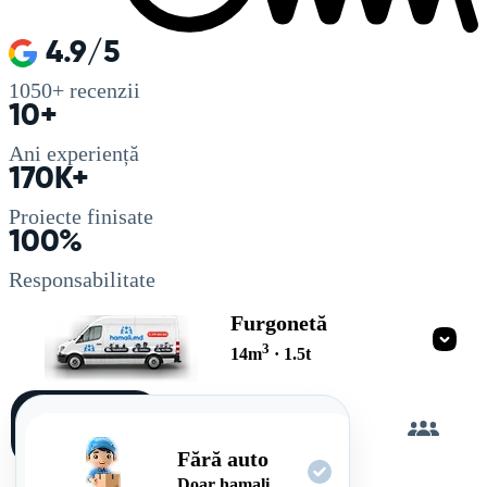
4.9/5
1050+
recenzii
10+
Ani experiență
170K+
Proiecte finisate
100%
Responsabilitate
Furgonetă
3
14
m
·
1.5
t
Încarc
singur
Fără auto
Doar hamali