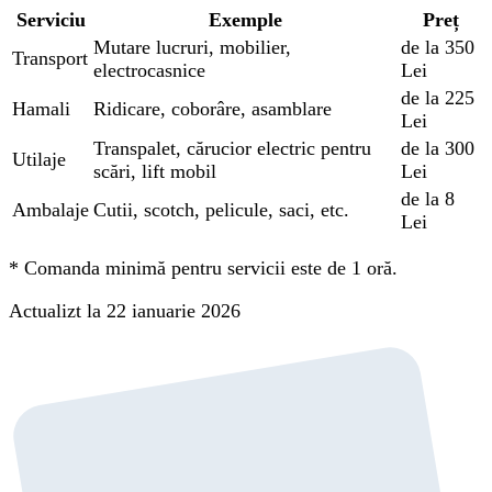
Serviciu
Exemple
Preț
Mutare lucruri, mobilier,
de la 350
Transport
electrocasnice
Lei
de la 225
Hamali
Ridicare, coborâre, asamblare
Lei
Transpalet, cărucior electric pentru
de la 300
Utilaje
scări, lift mobil
Lei
de la 8
Ambalaje
Cutii, scotch, pelicule, saci, etc.
Lei
*
Comanda minimă pentru servicii este de 1 oră.
Actualizt la 22 ianuarie 2026