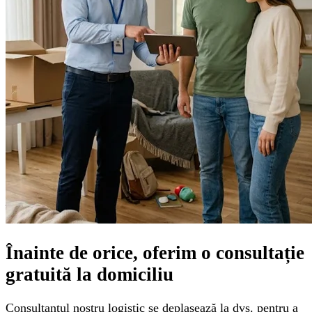
Înainte de orice, oferim o
consultație
gratuită
la domiciliu
Consultantul nostru logistic se deplasează la dvs. pentru a