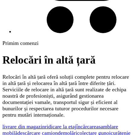
Primim comenzi
Relocări în altă țară
Relocări în altă țară oferă soluții complete pentru relocare
in altă țară și relocarea în altă țară între diferite țări.
Serviciile de relocare in altă țară sunt realizate de echipa
noastră de profesioniști, asigurând gestionarea
documentației vamale, transportul sigur și eficient al
bunurilor și respectarea tuturor procedurilor necesare
pentru mutări internaționale.
livrare din magazin
ridicare la etaj
încărcare
asamblare
mobilă
descărcare camion
demolări
colectare gunoi
curățenie