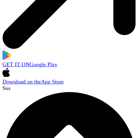
GET IT ON
Google Play
Download on the
App Store
Sus