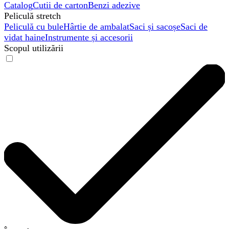
Catalog
Cutii de carton
Benzi adezive
Peliculă stretch
Peliculă cu bule
Hârtie de ambalat
Saci și sacoșe
Saci de
vidat haine
Instrumente și accesorii
Scopul utilizării