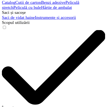
Catalog
Cutii de carton
Benzi adezive
Peliculă
stretch
Peliculă cu bule
Hârtie de ambalat
Saci și sacoșe
Saci de vidat haine
Instrumente și accesorii
Scopul utilizării