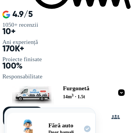
4.9/5
1050+
recenzii
10+
Ani experiență
170K+
Proiecte finisate
100%
Responsabilitate
Furgonetă
3
14
m
·
1.5
t
Încarc
singur
Fără auto
Doar hamali