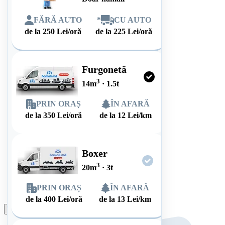
FĂRĂ AUTO
*
CU AUTO
de la
250
Lei/oră
de la
225
Lei/oră
Furgonetă
3
14
m
·
1.5
t
PRIN ORAȘ
ÎN AFARĂ
de la
350
Lei/oră
de la
12
Lei/km
Boxer
3
20
m
·
3
t
PRIN ORAȘ
ÎN AFARĂ
de la
400
Lei/oră
de la
13
Lei/km
Plasează comanda