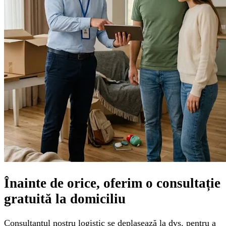
Înainte de orice, oferim o
consultație
gratuită
la domiciliu
Consultantul nostru logistic se deplasează la dvs. pentru a