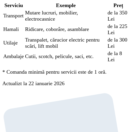
Serviciu
Exemple
Preț
Mutare lucruri, mobilier,
de la 350
Transport
electrocasnice
Lei
de la 225
Hamali
Ridicare, coborâre, asamblare
Lei
Transpalet, cărucior electric pentru
de la 300
Utilaje
scări, lift mobil
Lei
de la 8
Ambalaje
Cutii, scotch, pelicule, saci, etc.
Lei
*
Comanda minimă pentru servicii este de 1 oră.
Actualizt la 22 ianuarie 2026