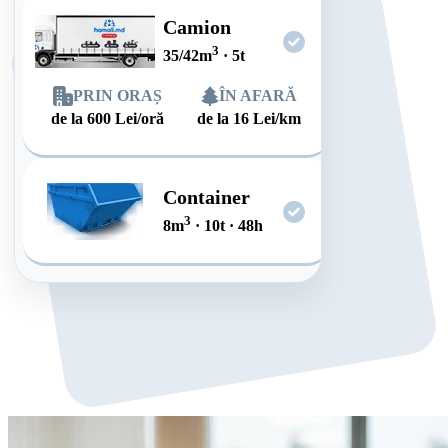
Camion
3
35/42
m
·
5
t
PRIN ORAȘ
ÎN AFARĂ
de la
600
Lei/oră
de la
16
Lei/km
Container
3
8
m
·
10
t
·
48
h