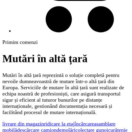
Primim comenzi
Mutări în altă țară
Mutări în altă țară reprezintă o soluție completă pentru
nevoile dumneavoastră de mutare într-o altă țară din
Europa. Serviciile de mutare în altă țară sunt realizate de
echipa noastră de profesioniști, care asigură transportul
sigur și eficient al tuturor bunurilor pe distanțe
internaționale, gestionând documentația necesară și
facilitând procesul de mutare internațională.
livrare din magazin
ridicare la etaj
încărcare
asamblare
mobilă
descărcare camion
demolări
colectare gunoi
curățenie