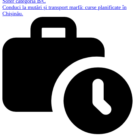
Șofer categoria B/C
Conduci la mutări și transport marfă: curse planificate în
Chișinău.