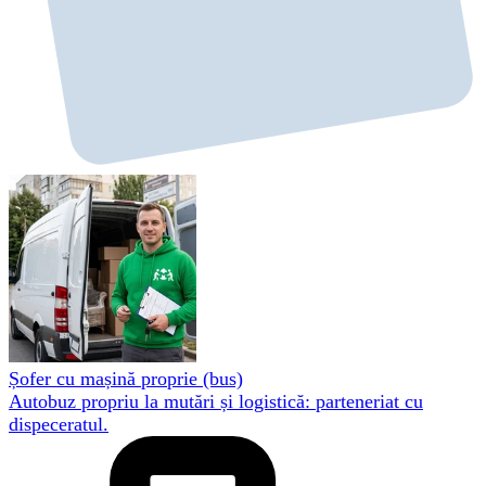
Șofer cu mașină proprie (bus)
Autobuz propriu la mutări și logistică: parteneriat cu
dispeceratul.