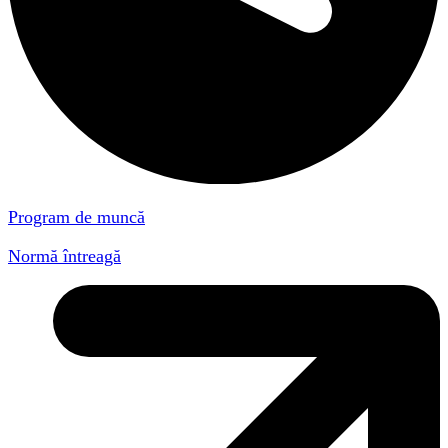
Program de muncă
Normă întreagă