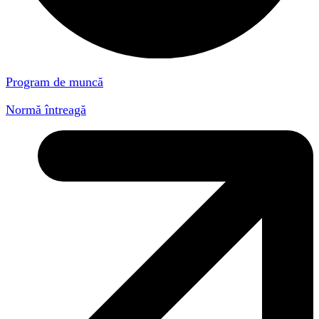
Program de muncă
Normă întreagă