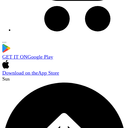
...
GET IT ON
Google Play
Download on the
App Store
Sus