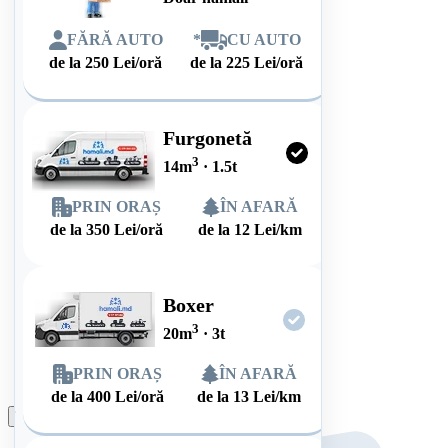
FĂRĂ AUTO
*
CU AUTO
de la
250
Lei/oră
de la
225
Lei/oră
Furgonetă
3
14
m
·
1.5
t
PRIN ORAȘ
ÎN AFARĂ
de la
350
Lei/oră
de la
12
Lei/km
Boxer
3
20
m
·
3
t
PRIN ORAȘ
ÎN AFARĂ
de la
400
Lei/oră
de la
13
Lei/km
Plasează comanda