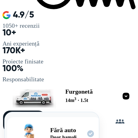
4.9/5
1050+
recenzii
10+
Ani experiență
170K+
Proiecte finisate
100%
Responsabilitate
Furgonetă
3
14
m
·
1.5
t
Încarc
singur
Fără auto
Doar hamali