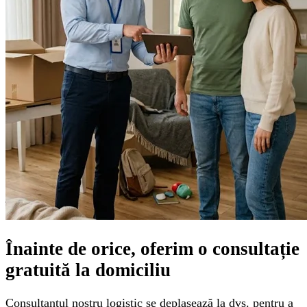
Înainte de orice, oferim o
consultație
gratuită
la domiciliu
Consultantul nostru logistic se deplasează la dvs. pentru a