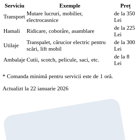
Serviciu
Exemple
Preț
Mutare lucruri, mobilier,
de la 350
Transport
electrocasnice
Lei
de la 225
Hamali
Ridicare, coborâre, asamblare
Lei
Transpalet, cărucior electric pentru
de la 300
Utilaje
scări, lift mobil
Lei
de la 8
Ambalaje
Cutii, scotch, pelicule, saci, etc.
Lei
*
Comanda minimă pentru servicii este de 1 oră.
Actualizt la 22 ianuarie 2026