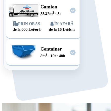
Camion
3
35/42
m
·
5
t
PRIN ORAȘ
ÎN AFARĂ
de la
600
Lei/oră
de la
16
Lei/km
Container
3
8
m
·
10
t
·
48
h