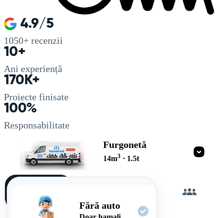
4.9/5
1050+
recenzii
10+
Ani experiență
170K+
Proiecte finisate
100%
Responsabilitate
Furgonetă
3
14
m
·
1.5
t
Încarc
singur
Fără auto
Doar hamali