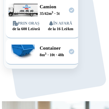
Camion
3
35/42
m
·
5
t
PRIN ORAȘ
ÎN AFARĂ
de la
600
Lei/oră
de la
16
Lei/km
Container
3
8
m
·
10
t
·
48
h