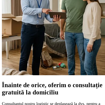
Înainte de orice, oferim o
consultație
gratuită
la domiciliu
Consultantul nostru logistic se deplasează la dvs. pentru a