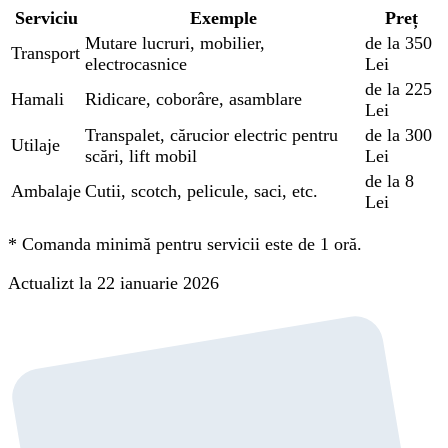
Serviciu
Exemple
Preț
Mutare lucruri, mobilier,
de la 350
Transport
electrocasnice
Lei
de la 225
Hamali
Ridicare, coborâre, asamblare
Lei
Transpalet, cărucior electric pentru
de la 300
Utilaje
scări, lift mobil
Lei
de la 8
Ambalaje
Cutii, scotch, pelicule, saci, etc.
Lei
*
Comanda minimă pentru servicii este de 1 oră.
Actualizt la 22 ianuarie 2026