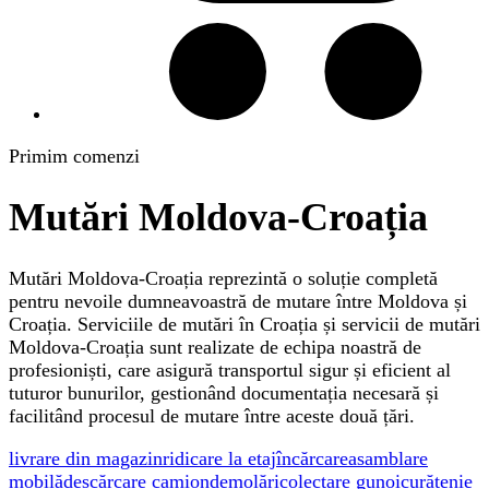
Primim comenzi
Mutări Moldova-Croația
Mutări Moldova-Croația reprezintă o soluție completă
pentru nevoile dumneavoastră de mutare între Moldova și
Croația. Serviciile de mutări în Croația și servicii de mutări
Moldova-Croația sunt realizate de echipa noastră de
profesioniști, care asigură transportul sigur și eficient al
tuturor bunurilor, gestionând documentația necesară și
facilitând procesul de mutare între aceste două țări.
livrare din magazin
ridicare la etaj
încărcare
asamblare
mobilă
descărcare camion
demolări
colectare gunoi
curățenie