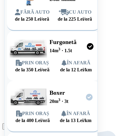
FĂRĂ AUTO
*
CU AUTO
de la
250
Lei/oră
de la
225
Lei/oră
Furgonetă
3
14
m
·
1.5
t
PRIN ORAȘ
ÎN AFARĂ
de la
350
Lei/oră
de la
12
Lei/km
Boxer
3
20
m
·
3
t
PRIN ORAȘ
ÎN AFARĂ
de la
400
Lei/oră
de la
13
Lei/km
Plasează comanda