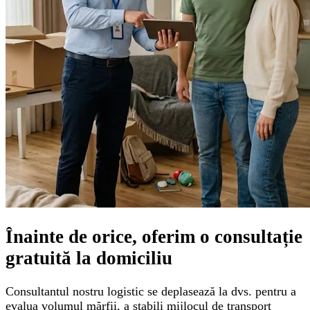
Înainte de orice, oferim o
consultație
gratuită
la domiciliu
Consultantul nostru logistic se deplasează la dvs. pentru a
evalua volumul mărfii, a stabili mijlocul de transport