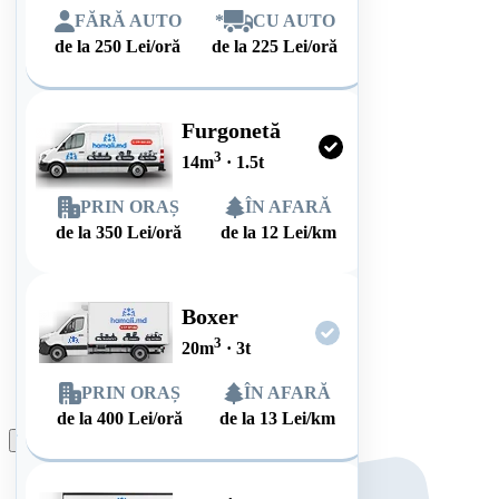
FĂRĂ AUTO
*
CU AUTO
de la
250
Lei/oră
de la
225
Lei/oră
Furgonetă
3
14
m
·
1.5
t
PRIN ORAȘ
ÎN AFARĂ
de la
350
Lei/oră
de la
12
Lei/km
Boxer
3
20
m
·
3
t
PRIN ORAȘ
ÎN AFARĂ
de la
400
Lei/oră
de la
13
Lei/km
Plasează comanda