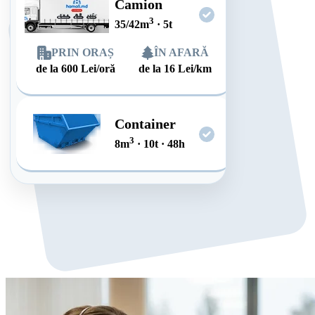
Camion
3
35/42
m
·
5
t
PRIN ORAȘ
ÎN AFARĂ
de la
600
Lei/oră
de la
16
Lei/km
Container
3
8
m
·
10
t
·
48
h