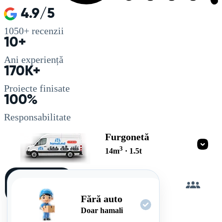
4.9/5
1050+
recenzii
10+
Ani experiență
170K+
Proiecte finisate
100%
Responsabilitate
Furgonetă
3
14
m
·
1.5
t
Încarc
singur
Fără auto
Doar hamali