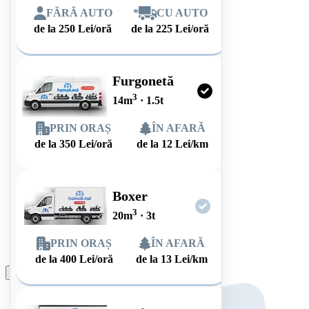
FĂRĂ AUTO
*
CU AUTO
de la
250
Lei/oră
de la
225
Lei/oră
Furgonetă
3
14
m
·
1.5
t
PRIN ORAȘ
ÎN AFARĂ
de la
350
Lei/oră
de la
12
Lei/km
Boxer
3
20
m
·
3
t
PRIN ORAȘ
ÎN AFARĂ
de la
400
Lei/oră
de la
13
Lei/km
Plasează comanda