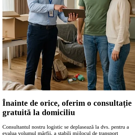
Înainte de orice, oferim o
consultație
gratuită
la domiciliu
Consultantul nostru logistic se deplasează la dvs. pentru a
evalua volumul mărfii, a stabili mijlocul de transport