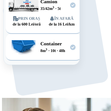
Camion
3
35/42
m
·
5
t
PRIN ORAȘ
ÎN AFARĂ
de la
600
Lei/oră
de la
16
Lei/km
Container
3
8
m
·
10
t
·
48
h