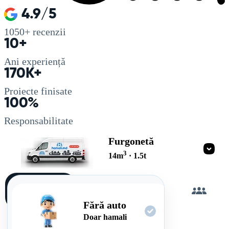
4.9/5
1050+
recenzii
10+
Ani experiență
170K+
Proiecte finisate
100%
Responsabilitate
Furgonetă
3
14
m
·
1.5
t
Încarc
singur
Fără auto
Doar hamali