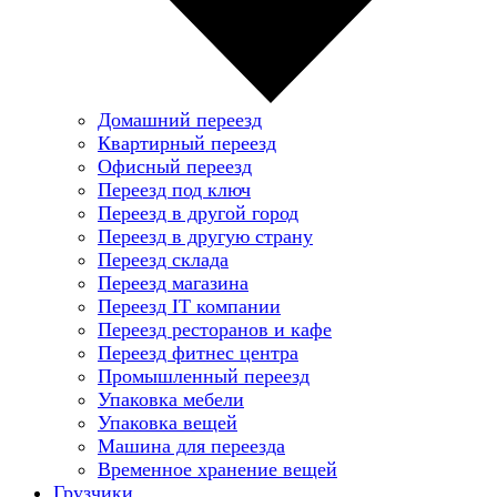
Домашний переезд
Квартирный переезд
Офисный переезд
Переезд под ключ
Переезд в другой город
Переезд в другую страну
Переезд склада
Переезд магазина
Переезд IT компании
Переезд ресторанов и кафе
Переезд фитнес центра
Промышленный переезд
Упаковка мебели
Упаковка вещей
Машина для переезда
Временное хранение вещей
Грузчики