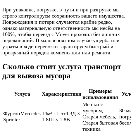
При упаковке, погрузке, в пути и при разгрузке мы
строго контролируем сохранность вашего имущества.
Повреждения и потери случаются крайне редко,
однако материальную ответственность мы несём на
100%, чтобы переезд с Mover проходил без лишних
переживаний. В маловероятном случае ущерба или
утраты в ходе перевозки гарантируем быстрый и
прозрачный порядок компенсации или ремонта.
Сколько стоит услуга транспорт
для вывоза мусора
Примеры
Услуга
Характеристики
Усл
использования
Мешки с
мусором
,
30 м
Фургон
Mercedes
14м³
·
1.5т
4.3Д ×
Старая мебель
,
погр
Sprinter
1.8Ш × 1.8В
Старая бытовая
бесп
техника