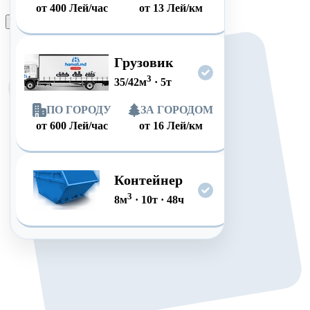
от
400
Лей/час
от
13
Лей/км
Оформить заказ
Грузовик
3
35/42
м
·
5
т
ПО ГОРОДУ
ЗА ГОРОДОМ
от
600
Лей/час
от
16
Лей/км
Контейнер
3
8
м
·
10
т
·
48
ч