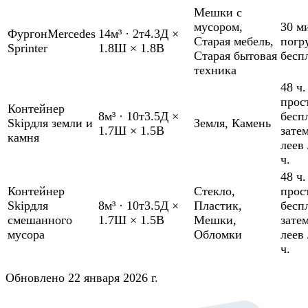
Мешки с
мусором
,
30 м
Фургон
Mercedes
14м³
·
2т
4.3Д ×
Старая мебель
,
погр
Sprinter
1.8Ш × 1.8В
Старая бытовая
бесп
техника
48 ч.
прос
Контейнер
8м³
·
10т
3.5Д ×
бесп
Skip
для земли и
Земля
,
Камень
1.7Ш × 1.5В
зате
камня
леев 
ч.
48 ч.
Контейнер
Стекло
,
прос
Skip
для
8м³
·
10т
3.5Д ×
Пластик
,
бесп
смешанного
1.7Ш × 1.5В
Мешки
,
зате
мусора
Обломки
леев 
ч.
Обновлено 22 января 2026 г.