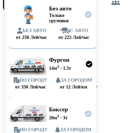
сам
Без авто
Только
грузчики
БЕЗ АВТО
*
С АВТО
от
250
Лей/час
от
225
Лей/час
Фургон
3
14
м
·
1.5
т
ПО ГОРОДУ
ЗА ГОРОДОМ
от
350
Лей/час
от
12
Лей/км
Боксер
3
20
м
·
3
т
ПО ГОРОДУ
ЗА ГОРОДОМ