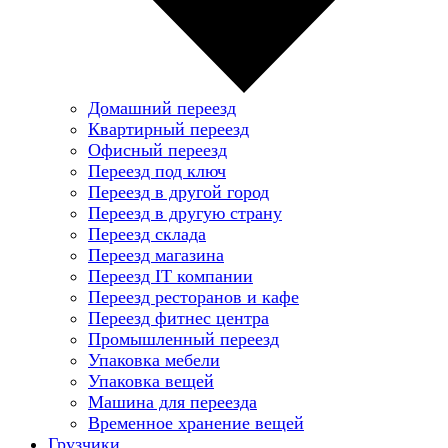
Домашний переезд
Квартирный переезд
Офисный переезд
Переезд под ключ
Переезд в другой город
Переезд в другую страну
Переезд склада
Переезд магазина
Переезд IT компании
Переезд ресторанов и кафе
Переезд фитнес центра
Промышленный переезд
Упаковка мебели
Упаковка вещей
Машина для переезда
Временное хранение вещей
Грузчики