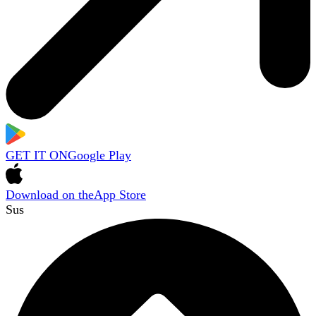
GET IT ON
Google Play
Download on the
App Store
Sus