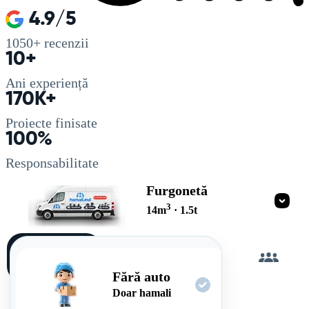
4.9/5
1050+
recenzii
10+
Ani experiență
170K+
Proiecte finisate
100%
Responsabilitate
Furgonetă
3
14
m
·
1.5
t
Încarc
singur
Fără auto
Doar hamali