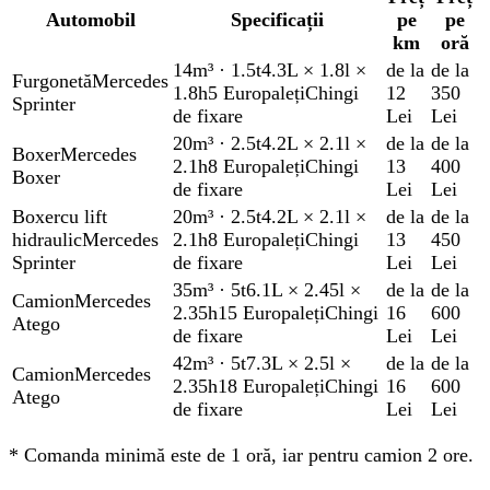
Automobil
Specificații
pe
pe
km
oră
14m³
·
1.5t
4.3L × 1.8l ×
de la
de la
Furgonetă
Mercedes
1.8h
5 Europaleți
Chingi
12
350
Sprinter
de fixare
Lei
Lei
20m³
·
2.5t
4.2L × 2.1l ×
de la
de la
Boxer
Mercedes
2.1h
8 Europaleți
Chingi
13
400
Boxer
de fixare
Lei
Lei
Boxer
cu lift
20m³
·
2.5t
4.2L × 2.1l ×
de la
de la
hidraulic
Mercedes
2.1h
8 Europaleți
Chingi
13
450
Sprinter
de fixare
Lei
Lei
35m³
·
5t
6.1L × 2.45l ×
de la
de la
Camion
Mercedes
2.35h
15 Europaleți
Chingi
16
600
Atego
de fixare
Lei
Lei
42m³
·
5t
7.3L × 2.5l ×
de la
de la
Camion
Mercedes
2.35h
18 Europaleți
Chingi
16
600
Atego
de fixare
Lei
Lei
*
Comanda minimă este de 1 oră, iar pentru camion 2 ore.