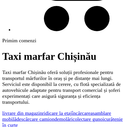
Primim comenzi
Taxi marfar Chișinău
Taxi marfar Chișinău oferă soluții profesionale pentru
transportul mărfurilor în oraș și pe distanțe mai lungi.
Serviciul este disponibil la cerere, cu flotă specializată de
autovehicule adaptate pentru transport comercial și șoferi
experimentați care asigură siguranța și eficiența
transportului.
livrare din magazin
ridicare la etaj
încărcare
asamblare
mobilă
descărcare camion
demolări
colectare gunoi
curățenie
în curte