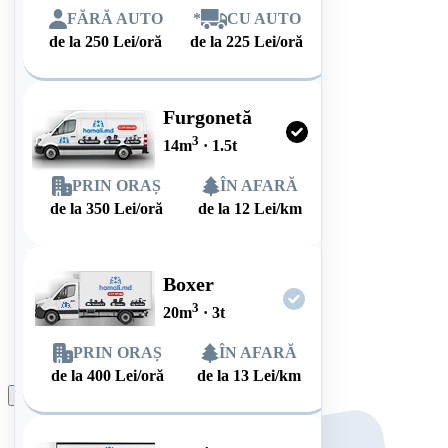
FĂRĂ AUTO
*
CU AUTO
de la
250
Lei/oră
de la
225
Lei/oră
Furgonetă
3
14
m
·
1.5
t
PRIN ORAȘ
ÎN AFARĂ
de la
350
Lei/oră
de la
12
Lei/km
Boxer
3
20
m
·
3
t
PRIN ORAȘ
ÎN AFARĂ
de la
400
Lei/oră
de la
13
Lei/km
Plasează comanda