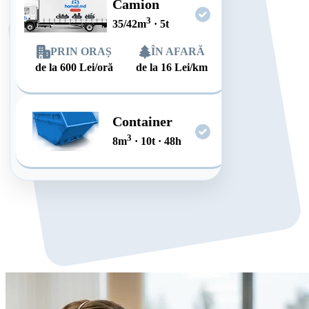
Camion
3
35/42
m
·
5
t
PRIN ORAȘ
ÎN AFARĂ
de la
600
Lei/oră
de la
16
Lei/km
Container
3
8
m
·
10
t
·
48
h