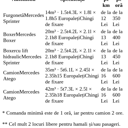
km
oră
14m³
·
1.5t
4.3L × 1.8l ×
de la
de la
Furgonetă
Mercedes
1.8h
5 Europaleți
Chingi
12
350
Sprinter
de fixare
Lei
Lei
20m³
·
2.5t
4.2L × 2.1l ×
de la
de la
Boxer
Mercedes
2.1h
8 Europaleți
Chingi
13
400
Boxer
de fixare
Lei
Lei
Boxer
cu lift
20m³
·
2.5t
4.2L × 2.1l ×
de la
de la
hidraulic
Mercedes
2.1h
8 Europaleți
Chingi
13
450
Sprinter
de fixare
Lei
Lei
35m³
·
5t
6.1L × 2.45l ×
de la
de la
Camion
Mercedes
2.35h
15 Europaleți
Chingi
16
600
Atego
de fixare
Lei
Lei
42m³
·
5t
7.3L × 2.5l ×
de la
de la
Camion
Mercedes
2.35h
18 Europaleți
Chingi
16
600
Atego
de fixare
Lei
Lei
*
Comanda minimă este de 1 oră, iar pentru camion 2 ore.
**
Cel mult 2 locuri libere pentru hamali și/sau pasageri.