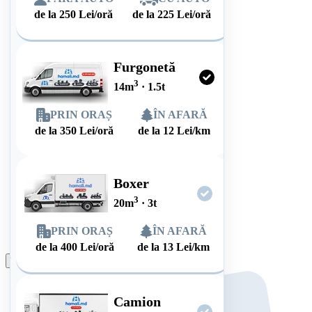
de la
250
Lei/oră
de la
225
Lei/oră
Furgonetă
3
14
m
·
1.5
t
PRIN ORAȘ
ÎN AFARĂ
de la
350
Lei/oră
de la
12
Lei/km
Boxer
3
20
m
·
3
t
PRIN ORAȘ
ÎN AFARĂ
de la
400
Lei/oră
de la
13
Lei/km
Plasează comanda
Camion