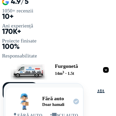
4.9/5
1050+
recenzii
10+
Ani experiență
170K+
Proiecte finisate
100%
Responsabilitate
Furgonetă
3
14
m
·
1.5
t
Încarc
singur
Fără auto
Doar hamali
FĂRĂ AUTO
*
CU AUTO