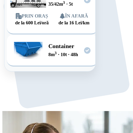
3
35/42
m
·
5
t
PRIN ORAȘ
ÎN AFARĂ
de la
600
Lei/oră
de la
16
Lei/km
Container
3
8
m
·
10
t
·
48
h