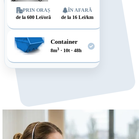
PRIN ORAȘ
ÎN AFARĂ
de la
600
Lei/oră
de la
16
Lei/km
Container
3
8
m
·
10
t
·
48
h