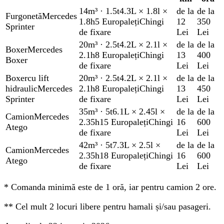
14m³
·
1.5t
4.3L × 1.8l ×
de la
de la
Furgonetă
Mercedes
1.8h
5 Europaleți
Chingi
12
350
Sprinter
de fixare
Lei
Lei
20m³
·
2.5t
4.2L × 2.1l ×
de la
de la
Boxer
Mercedes
2.1h
8 Europaleți
Chingi
13
400
Boxer
de fixare
Lei
Lei
Boxer
cu lift
20m³
·
2.5t
4.2L × 2.1l ×
de la
de la
hidraulic
Mercedes
2.1h
8 Europaleți
Chingi
13
450
Sprinter
de fixare
Lei
Lei
35m³
·
5t
6.1L × 2.45l ×
de la
de la
Camion
Mercedes
2.35h
15 Europaleți
Chingi
16
600
Atego
de fixare
Lei
Lei
42m³
·
5t
7.3L × 2.5l ×
de la
de la
Camion
Mercedes
2.35h
18 Europaleți
Chingi
16
600
Atego
de fixare
Lei
Lei
*
Comanda minimă este de 1 oră, iar pentru camion 2 ore.
**
Cel mult 2 locuri libere pentru hamali și/sau pasageri.