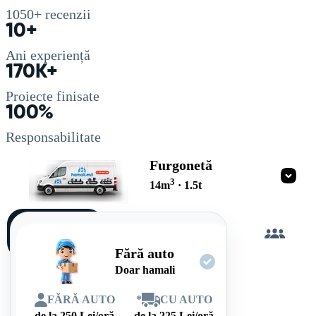
1050+
recenzii
10+
Ani experiență
170K+
Proiecte finisate
100%
Responsabilitate
Furgonetă
3
14
m
·
1.5
t
Încarc
singur
Fără auto
Doar hamali
FĂRĂ AUTO
*
CU AUTO
de la
250
Lei/oră
de la
225
Lei/oră