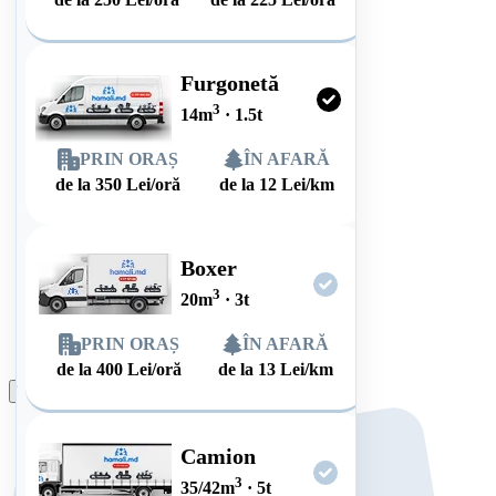
Furgonetă
3
14
m
·
1.5
t
PRIN ORAȘ
ÎN AFARĂ
de la
350
Lei/oră
de la
12
Lei/km
Boxer
3
20
m
·
3
t
PRIN ORAȘ
ÎN AFARĂ
de la
400
Lei/oră
de la
13
Lei/km
Plasează comanda
Camion
3
35/42
m
·
5
t