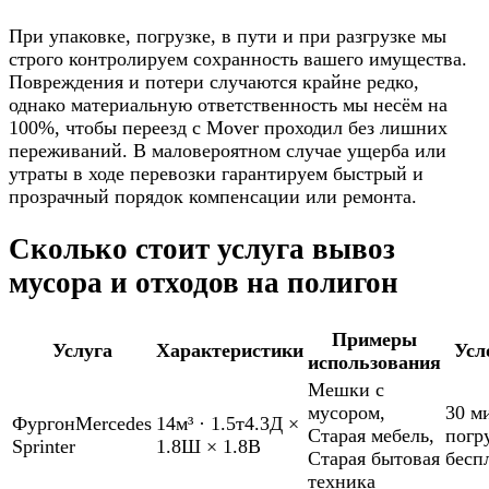
При упаковке, погрузке, в пути и при разгрузке мы
строго контролируем сохранность вашего имущества.
Повреждения и потери случаются крайне редко,
однако материальную ответственность мы несём на
100%, чтобы переезд с Mover проходил без лишних
переживаний. В маловероятном случае ущерба или
утраты в ходе перевозки гарантируем быстрый и
прозрачный порядок компенсации или ремонта.
Сколько стоит услуга вывоз
мусора и отходов на полигон
Примеры
Услуга
Характеристики
Усл
использования
Мешки с
мусором
,
30 м
Фургон
Mercedes
14м³
·
1.5т
4.3Д ×
Старая мебель
,
погр
Sprinter
1.8Ш × 1.8В
Старая бытовая
бесп
техника