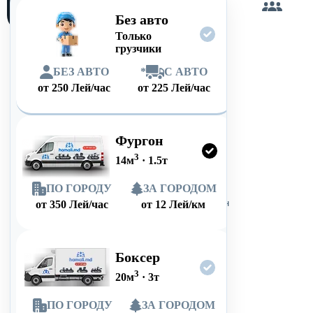
сам
Без авто
Только
грузчики
БЕЗ АВТО
*
С АВТО
от
250
Лей/час
от
225
Лей/час
Фургон
3
14
м
·
1.5
т
ПО ГОРОДУ
ЗА ГОРОДОМ
от
350
Лей/час
от
12
Лей/км
Боксер
3
20
м
·
3
т
ПО ГОРОДУ
ЗА ГОРОДОМ