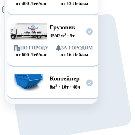
от
400
Лей/час
от
13
Лей/км
Оформить заказ
Грузовик
3
35/42
м
·
5
т
ПО ГОРОДУ
ЗА ГОРОДОМ
от
600
Лей/час
от
16
Лей/км
Контейнер
3
8
м
·
10
т
·
48
ч