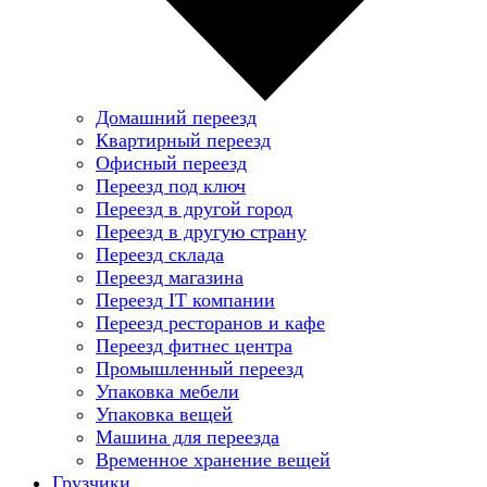
Домашний переезд
Квартирный переезд
Офисный переезд
Переезд под ключ
Переезд в другой город
Переезд в другую страну
Переезд склада
Переезд магазина
Переезд IT компании
Переезд ресторанов и кафе
Переезд фитнес центра
Промышленный переезд
Упаковка мебели
Упаковка вещей
Машина для переезда
Временное хранение вещей
Грузчики