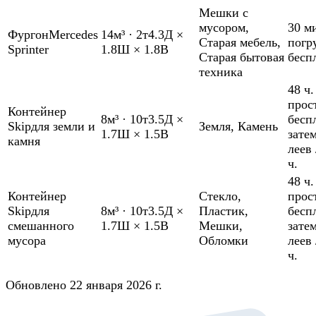
Мешки с
мусором
,
30 м
Фургон
Mercedes
14м³
·
2т
4.3Д ×
Старая мебель
,
погр
Sprinter
1.8Ш × 1.8В
Старая бытовая
бесп
техника
48 ч.
прос
Контейнер
8м³
·
10т
3.5Д ×
бесп
Skip
для земли и
Земля
,
Камень
1.7Ш × 1.5В
зате
камня
леев 
ч.
48 ч.
Контейнер
Стекло
,
прос
Skip
для
8м³
·
10т
3.5Д ×
Пластик
,
бесп
смешанного
1.7Ш × 1.5В
Мешки
,
зате
мусора
Обломки
леев 
ч.
Обновлено 22 января 2026 г.