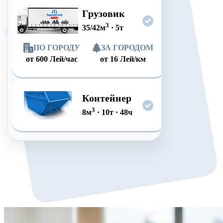
Грузовик
3
35/42
м
·
5
т
ПО ГОРОДУ
ЗА ГОРОДОМ
от
600
Лей/час
от
16
Лей/км
Контейнер
3
8
м
·
10
т
·
48
ч