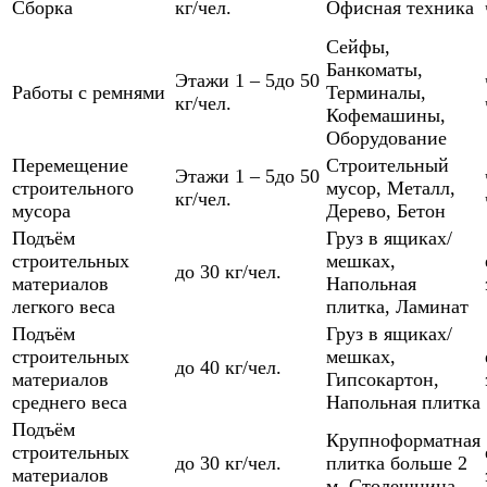
Сборка
кг/чел.
Офисная техника
Сейфы
,
Банкоматы
,
Этажи 1 – 5
до 50
Работы с ремнями
Терминалы
,
кг/чел.
Кофемашины
,
Оборудование
Перемещение
Строительный
Этажи 1 – 5
до 50
строительного
мусор
,
Металл
,
кг/чел.
мусора
Дерево
,
Бетон
Подъём
Груз в ящиках/
строительных
мешках
,
до 30 кг/чел.
материалов
Напольная
легкого веса
плитка
,
Ламинат
Подъём
Груз в ящиках/
строительных
мешках
,
до 40 кг/чел.
материалов
Гипсокартон
,
среднего веса
Напольная плитка
Подъём
Крупноформатная
строительных
до 30 кг/чел.
плитка больше 2
материалов
м
,
Столешница