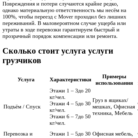
Повреждения и потери случаются крайне редко,
однако материальную ответственность мы несём на
100%, чтобы переезд с Mover проходил без лишних
переживаний. В маловероятном случае ущерба или
утраты в ходе перевозки гарантируем быстрый и
прозрачный порядок компенсации или ремонта.
Сколько стоит услуга услуги
грузчиков
Примеры
Услуга
Характеристики
использования
Этажи 1 – 3
до 20
кг/чел.
Груз в ящиках/
Этажи 4 – 5
до 30
Подъём / Спуск
мешках
,
Офисная
кг/чел.
техника
,
Мебель
Этажи 6 – 7
до 50
кг/чел.
Перевозка и
Этажи 1 – 5
до 30
Офисная мебель
,