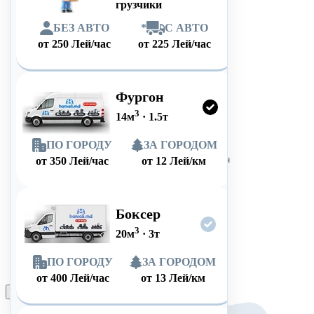
грузчики
БЕЗ АВТО
*
С АВТО
от
250
Лей/час
от
225
Лей/час
Фургон
3
14
м
·
1.5
т
ПО ГОРОДУ
ЗА ГОРОДОМ
от
350
Лей/час
от
12
Лей/км
Боксер
3
20
м
·
3
т
ПО ГОРОДУ
ЗА ГОРОДОМ
от
400
Лей/час
от
13
Лей/км
Оформить заказ