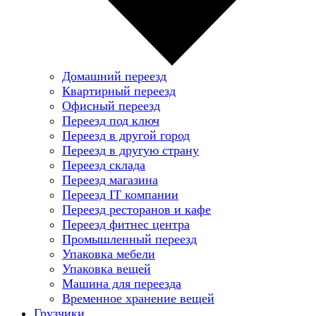
Домашний переезд
Квартирный переезд
Офисный переезд
Переезд под ключ
Переезд в другой город
Переезд в другую страну
Переезд склада
Переезд магазина
Переезд IT компании
Переезд ресторанов и кафе
Переезд фитнес центра
Промышленный переезд
Упаковка мебели
Упаковка вещей
Машина для переезда
Временное хранение вещей
Грузчики