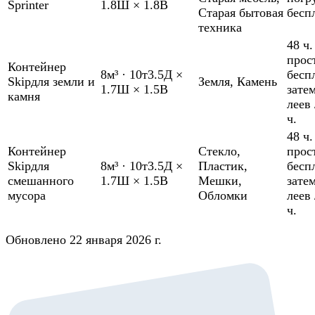
Sprinter
1.8Ш × 1.8В
Старая бытовая
бесп
техника
48 ч.
прос
Контейнер
8м³
·
10т
3.5Д ×
бесп
Skip
для земли и
Земля
,
Камень
1.7Ш × 1.5В
зате
камня
леев 
ч.
48 ч.
Контейнер
Стекло
,
прос
Skip
для
8м³
·
10т
3.5Д ×
Пластик
,
бесп
смешанного
1.7Ш × 1.5В
Мешки
,
зате
мусора
Обломки
леев 
ч.
Обновлено 22 января 2026 г.