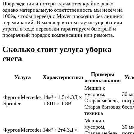
Повреждения и потери случаются крайне редко,
однако материальную ответственность мы несём на
100%, чтобы переезд с Mover проходил без лишних
переживаний. В маловероятном случае ущерба или
утраты в ходе перевозки гарантируем быстрый и
прозрачный порядок компенсации или ремонта.
Сколько стоит услуга уборка
снега
Примеры
Услуга
Характеристики
Усл
использования
Мешки с
мусором
,
30 м
Фургон
Mercedes
14м³
·
1.5т
4.3Д ×
Старая мебель
,
погр
Sprinter
1.8Ш × 1.8В
Старая бытовая
бесп
техника
Мешки с
мусором
,
30 м
Фургон
Mercedes
14м³
·
2т
4.3Д ×
Старая мебель
,
погр