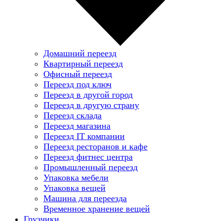
Домашний переезд
Квартирный переезд
Офисный переезд
Переезд под ключ
Переезд в другой город
Переезд в другую страну
Переезд склада
Переезд магазина
Переезд IT компании
Переезд ресторанов и кафе
Переезд фитнес центра
Промышленный переезд
Упаковка мебели
Упаковка вещей
Машина для переезда
Временное хранение вещей
Грузчики