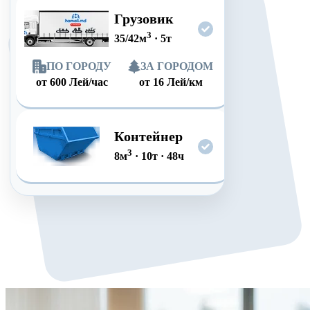
Грузовик
3
35/42
м
·
5
т
ПО ГОРОДУ
ЗА ГОРОДОМ
от
600
Лей/час
от
16
Лей/км
Контейнер
3
8
м
·
10
т
·
48
ч