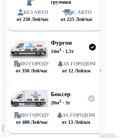
грузчики
БЕЗ АВТО
*
С АВТО
от
250
Лей/час
от
225
Лей/час
Фургон
3
14
м
·
1.5
т
ПО ГОРОДУ
ЗА ГОРОДОМ
от
350
Лей/час
от
12
Лей/км
Боксер
3
20
м
·
3
т
ПО ГОРОДУ
ЗА ГОРОДОМ
от
400
Лей/час
от
13
Лей/км
Оформить заказ