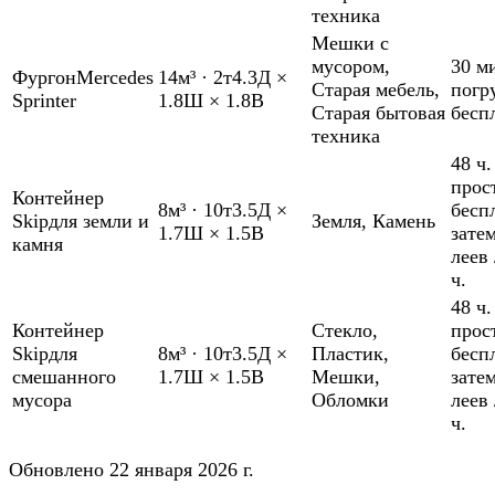
техника
Мешки с
мусором
,
30 м
Фургон
Mercedes
14м³
·
2т
4.3Д ×
Старая мебель
,
погр
Sprinter
1.8Ш × 1.8В
Старая бытовая
бесп
техника
48 ч.
прос
Контейнер
8м³
·
10т
3.5Д ×
бесп
Skip
для земли и
Земля
,
Камень
1.7Ш × 1.5В
зате
камня
леев 
ч.
48 ч.
Контейнер
Стекло
,
прос
Skip
для
8м³
·
10т
3.5Д ×
Пластик
,
бесп
смешанного
1.7Ш × 1.5В
Мешки
,
зате
мусора
Обломки
леев 
ч.
Обновлено 22 января 2026 г.