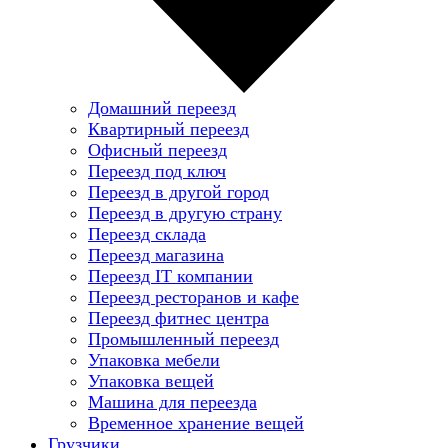
Домашний переезд
Квартирный переезд
Офисный переезд
Переезд под ключ
Переезд в другой город
Переезд в другую страну
Переезд склада
Переезд магазина
Переезд IT компании
Переезд ресторанов и кафе
Переезд фитнес центра
Промышленный переезд
Упаковка мебели
Упаковка вещей
Машина для переезда
Временное хранение вещей
Грузчики