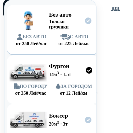
Загружу
сам
Без авто
Только
грузчики
БЕЗ АВТО
*
С АВТО
от
250
Лей/час
от
225
Лей/час
Фургон
3
14
м
·
1.5
т
ПО ГОРОДУ
ЗА ГОРОДОМ
от
350
Лей/час
от
12
Лей/км
Боксер
3
20
м
·
3
т