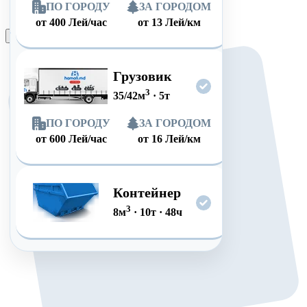
ПО ГОРОДУ
ЗА ГОРОДОМ
от
400
Лей/час
от
13
Лей/км
Оформить заказ
Грузовик
3
35/42
м
·
5
т
ПО ГОРОДУ
ЗА ГОРОДОМ
от
600
Лей/час
от
16
Лей/км
Контейнер
3
8
м
·
10
т
·
48
ч