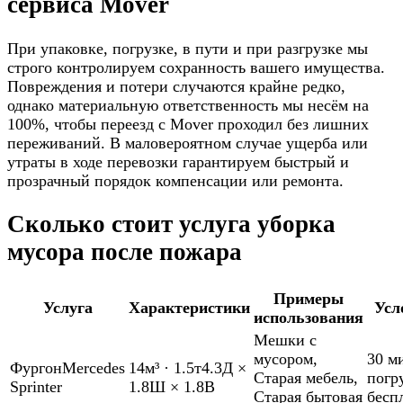
сервиса Mover
При упаковке, погрузке, в пути и при разгрузке мы
строго контролируем сохранность вашего имущества.
Повреждения и потери случаются крайне редко,
однако материальную ответственность мы несём на
100%, чтобы переезд с Mover проходил без лишних
переживаний. В маловероятном случае ущерба или
утраты в ходе перевозки гарантируем быстрый и
прозрачный порядок компенсации или ремонта.
Сколько стоит услуга уборка
мусора после пожара
Примеры
Услуга
Характеристики
Усл
использования
Мешки с
мусором
,
30 м
Фургон
Mercedes
14м³
·
1.5т
4.3Д ×
Старая мебель
,
погр
Sprinter
1.8Ш × 1.8В
Старая бытовая
бесп