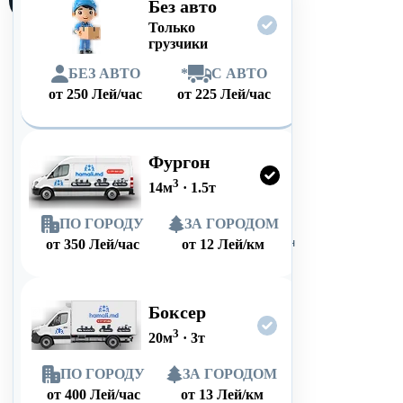
Без авто
Только
грузчики
БЕЗ АВТО
*
С АВТО
от
250
Лей/час
от
225
Лей/час
Фургон
3
14
м
·
1.5
т
ПО ГОРОДУ
ЗА ГОРОДОМ
от
350
Лей/час
от
12
Лей/км
Боксер
3
20
м
·
3
т
ПО ГОРОДУ
ЗА ГОРОДОМ
от
400
Лей/час
от
13
Лей/км