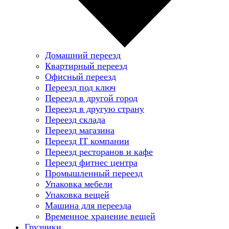
Домашний переезд
Квартирный переезд
Офисный переезд
Переезд под ключ
Переезд в другой город
Переезд в другую страну
Переезд склада
Переезд магазина
Переезд IT компании
Переезд ресторанов и кафе
Переезд фитнес центра
Промышленный переезд
Упаковка мебели
Упаковка вещей
Машина для переезда
Временное хранение вещей
Грузчики