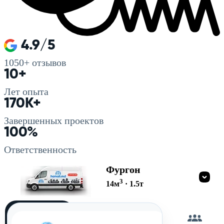
4.9/5
1050+
отзывов
10+
Лет опыта
170K+
Завершенных проектов
100%
Ответственность
Фургон
3
14
м
·
1.5
т
Загружу
сам