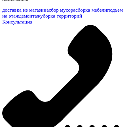
доставка из магазина
сбор мусора
сборка мебели
подъем
на этаж
демонтаж
уборка территорий
Консультация