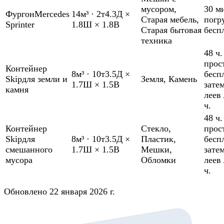
мусором
,
30 м
Фургон
Mercedes
14м³
·
2т
4.3Д ×
Старая мебель
,
погр
Sprinter
1.8Ш × 1.8В
Старая бытовая
бесп
техника
48 ч.
прос
Контейнер
8м³
·
10т
3.5Д ×
бесп
Skip
для земли и
Земля
,
Камень
1.7Ш × 1.5В
зате
камня
леев 
ч.
48 ч.
Контейнер
Стекло
,
прос
Skip
для
8м³
·
10т
3.5Д ×
Пластик
,
бесп
смешанного
1.7Ш × 1.5В
Мешки
,
зате
мусора
Обломки
леев 
ч.
Обновлено 22 января 2026 г.