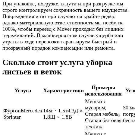
При упаковке, погрузке, в пути и при разгрузке мы
строго контролируем сохранность вашего имущества.
Повреждения и потери случаются крайне редко,
однако материальную ответственность мы несём на
100%, чтобы переезд с Mover проходил без лишних
переживаний. В маловероятном случае ущерба или
утраты в ходе перевозки гарантируем быстрый и
прозрачный порядок компенсации или ремонта.
Сколько стоит услуга уборка
листьев и веток
Примеры
Услуга
Характеристики
Усл
использования
Мешки с
мусором
,
30 м
Фургон
Mercedes
14м³
·
1.5т
4.3Д ×
Старая мебель
,
погр
Sprinter
1.8Ш × 1.8В
Старая бытовая
бесп
техника
Мешки с