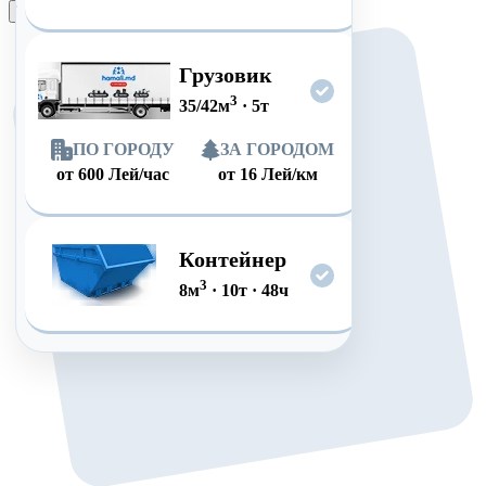
Оформить заказ
Грузовик
3
35/42
м
·
5
т
ПО ГОРОДУ
ЗА ГОРОДОМ
от
600
Лей/час
от
16
Лей/км
Контейнер
3
8
м
·
10
т
·
48
ч