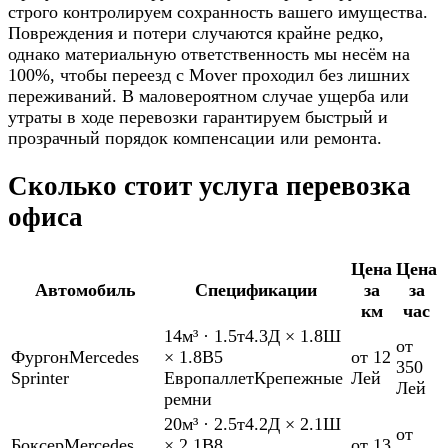
строго контролируем сохранность вашего имущества.
Повреждения и потери случаются крайне редко,
однако материальную ответственность мы несём на
100%, чтобы переезд с Mover проходил без лишних
переживаний. В маловероятном случае ущерба или
утраты в ходе перевозки гарантируем быстрый и
прозрачный порядок компенсации или ремонта.
Сколько стоит услуга перевозка
офиса
Цена
Цена
Автомобиль
Спецификации
за
за
км
час
14м³
·
1.5т
4.3Д × 1.8Ш
от
Фургон
Mercedes
× 1.8В
5
от 12
350
Sprinter
Европаллет
Крепежные
Лей
Лей
ремни
20м³
·
2.5т
4.2Д × 2.1Ш
от
Боксер
Mercedes
× 2.1В
8
от 13