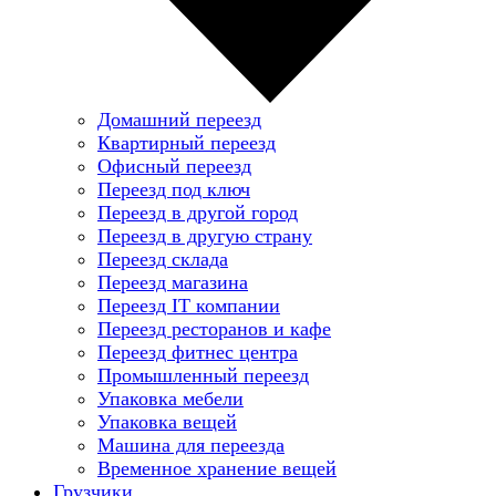
Домашний переезд
Квартирный переезд
Офисный переезд
Переезд под ключ
Переезд в другой город
Переезд в другую страну
Переезд склада
Переезд магазина
Переезд IT компании
Переезд ресторанов и кафе
Переезд фитнес центра
Промышленный переезд
Упаковка мебели
Упаковка вещей
Машина для переезда
Временное хранение вещей
Грузчики