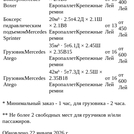
400
Boxer
Европаллет
Крепежные
Лей
Лей
ремни
Боксер
с
20м³
·
2.5т
4.2Д × 2.1Ш
от
гидравлическим
× 2.1В
8
от 13
450
подъемом
Mercedes
Европаллет
Крепежные
Лей
Лей
Sprinter
ремни
35м³
·
5т
6.1Д × 2.45Ш
от
Грузовик
Mercedes
× 2.35В
15
от 16
600
Atego
Европаллет
Крепежные
Лей
Лей
ремни
42м³
·
5т
7.3Д × 2.5Ш ×
от
Грузовик
Mercedes
2.35В
18
от 16
600
Atego
Европаллет
Крепежные
Лей
Лей
ремни
*
Минимальный заказ - 1 час, для грузовика - 2 часа.
**
Не более 2 свободных мест для грузчиков и/или
пассажиров.
Обновлено 22 января 2026 г.