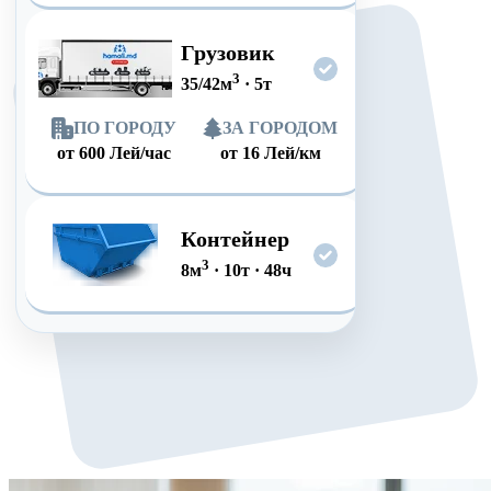
Грузовик
3
35/42
м
·
5
т
ПО ГОРОДУ
ЗА ГОРОДОМ
от
600
Лей/час
от
16
Лей/км
Контейнер
3
8
м
·
10
т
·
48
ч