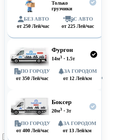
Только
грузчики
БЕЗ АВТО
*
С АВТО
от
250
Лей/час
от
225
Лей/час
Фургон
3
14
м
·
1.5
т
ПО ГОРОДУ
ЗА ГОРОДОМ
от
350
Лей/час
от
12
Лей/км
Боксер
3
20
м
·
3
т
ПО ГОРОДУ
ЗА ГОРОДОМ
от
400
Лей/час
от
13
Лей/км
Оформить заказ