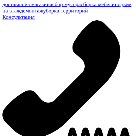
доставка из магазина
сбор мусора
сборка мебели
подъем
на этаж
демонтаж
уборка территорий
Консультация