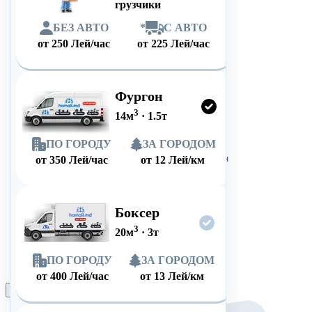
грузчики
БЕЗ АВТО
*
С АВТО
от
250
Лей/час
от
225
Лей/час
Фургон
3
14
м
·
1.5
т
ПО ГОРОДУ
ЗА ГОРОДОМ
от
350
Лей/час
от
12
Лей/км
Боксер
3
20
м
·
3
т
ПО ГОРОДУ
ЗА ГОРОДОМ
от
400
Лей/час
от
13
Лей/км
Оформить заказ