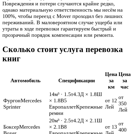
Повреждения и потери случаются крайне редко,
однако материальную ответственность мы несём на
100%, чтобы переезд с Mover проходил без лишних
переживаний. В маловероятном случае ущерба или
утраты в ходе перевозки гарантируем быстрый и
прозрачный порядок компенсации или ремонта.
Сколько стоит услуга перевозка
книг
Цена
Цена
Автомобиль
Спецификации
за
за
км
час
14м³
·
1.5т
4.3Д × 1.8Ш
от
Фургон
Mercedes
× 1.8В
5
от 12
350
Sprinter
Европаллет
Крепежные
Лей
Лей
ремни
20м³
·
2.5т
4.2Д × 2.1Ш
от
Боксер
Mercedes
× 2.1В
8
от 13
400
Boxer
Европаллет
Крепежные
Лей