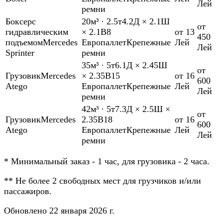
Лей
ремни
Боксер
с
20м³
·
2.5т
4.2Д × 2.1Ш
от
гидравлическим
× 2.1В
8
от 13
450
подъемом
Mercedes
Европаллет
Крепежные
Лей
Лей
Sprinter
ремни
35м³
·
5т
6.1Д × 2.45Ш
от
Грузовик
Mercedes
× 2.35В
15
от 16
600
Atego
Европаллет
Крепежные
Лей
Лей
ремни
42м³
·
5т
7.3Д × 2.5Ш ×
от
Грузовик
Mercedes
2.35В
18
от 16
600
Atego
Европаллет
Крепежные
Лей
Лей
ремни
*
Минимальный заказ - 1 час, для грузовика - 2 часа.
**
Не более 2 свободных мест для грузчиков и/или
пассажиров.
Обновлено 22 января 2026 г.