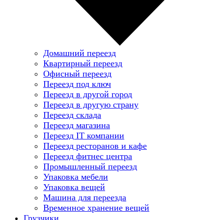
Домашний переезд
Квартирный переезд
Офисный переезд
Переезд под ключ
Переезд в другой город
Переезд в другую страну
Переезд склада
Переезд магазина
Переезд IT компании
Переезд ресторанов и кафе
Переезд фитнес центра
Промышленный переезд
Упаковка мебели
Упаковка вещей
Машина для переезда
Временное хранение вещей
Грузчики