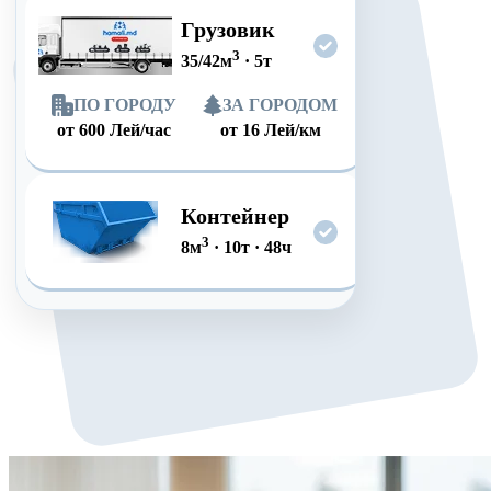
Грузовик
3
35/42
м
·
5
т
ПО ГОРОДУ
ЗА ГОРОДОМ
от
600
Лей/час
от
16
Лей/км
Контейнер
3
8
м
·
10
т
·
48
ч