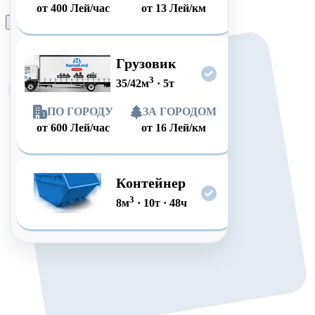
от
400
Лей/час
от
13
Лей/км
Оформить заказ
Грузовик
3
35/42
м
·
5
т
ПО ГОРОДУ
ЗА ГОРОДОМ
от
600
Лей/час
от
16
Лей/км
Контейнер
3
8
м
·
10
т
·
48
ч