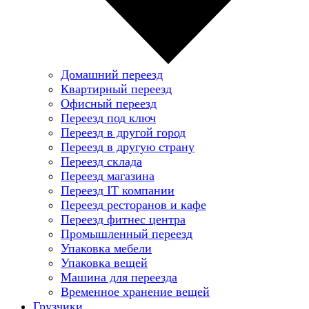
Домашний переезд
Квартирный переезд
Офисный переезд
Переезд под ключ
Переезд в другой город
Переезд в другую страну
Переезд склада
Переезд магазина
Переезд IT компании
Переезд ресторанов и кафе
Переезд фитнес центра
Промышленный переезд
Упаковка мебели
Упаковка вещей
Машина для переезда
Временное хранение вещей
Грузчики