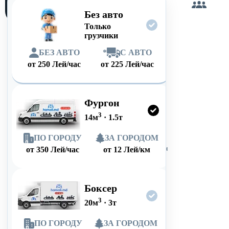
сам
Без авто
Только
грузчики
БЕЗ АВТО
*
С АВТО
от
250
Лей/час
от
225
Лей/час
Фургон
3
14
м
·
1.5
т
ПО ГОРОДУ
ЗА ГОРОДОМ
от
350
Лей/час
от
12
Лей/км
Боксер
3
20
м
·
3
т
ПО ГОРОДУ
ЗА ГОРОДОМ