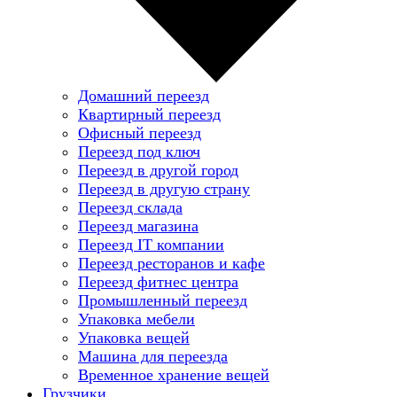
Домашний переезд
Квартирный переезд
Офисный переезд
Переезд под ключ
Переезд в другой город
Переезд в другую страну
Переезд склада
Переезд магазина
Переезд IT компании
Переезд ресторанов и кафе
Переезд фитнес центра
Промышленный переезд
Упаковка мебели
Упаковка вещей
Машина для переезда
Временное хранение вещей
Грузчики