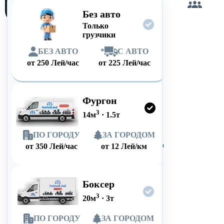
сам
Без авто
Только
грузчики
БЕЗ АВТО
*
С АВТО
от
250
Лей/час
от
225
Лей/час
Фургон
3
14
м
·
1.5
т
ПО ГОРОДУ
ЗА ГОРОДОМ
от
350
Лей/час
от
12
Лей/км
Боксер
3
20
м
·
3
т
ПО ГОРОДУ
ЗА ГОРОДОМ