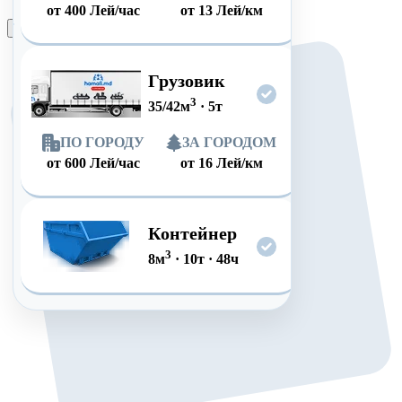
от
400
Лей/час
от
13
Лей/км
Оформить заказ
Грузовик
3
35/42
м
·
5
т
ПО ГОРОДУ
ЗА ГОРОДОМ
от
600
Лей/час
от
16
Лей/км
Контейнер
3
8
м
·
10
т
·
48
ч