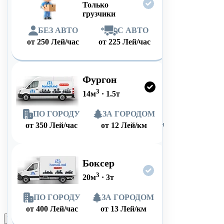
Только
грузчики
БЕЗ АВТО
*
С АВТО
от
250
Лей/час
от
225
Лей/час
Фургон
3
14
м
·
1.5
т
ПО ГОРОДУ
ЗА ГОРОДОМ
от
350
Лей/час
от
12
Лей/км
Боксер
3
20
м
·
3
т
ПО ГОРОДУ
ЗА ГОРОДОМ
от
400
Лей/час
от
13
Лей/км
Оформить заказ