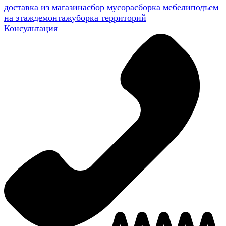
доставка из магазина
сбор мусора
сборка мебели
подъем
на этаж
демонтаж
уборка территорий
Консультация