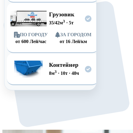
Грузовик
3
35/42
м
·
5
т
ПО ГОРОДУ
ЗА ГОРОДОМ
от
600
Лей/час
от
16
Лей/км
Контейнер
3
8
м
·
10
т
·
48
ч