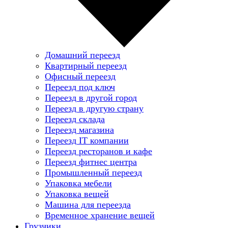
Домашний переезд
Квартирный переезд
Офисный переезд
Переезд под ключ
Переезд в другой город
Переезд в другую страну
Переезд склада
Переезд магазина
Переезд IT компании
Переезд ресторанов и кафе
Переезд фитнес центра
Промышленный переезд
Упаковка мебели
Упаковка вещей
Машина для переезда
Временное хранение вещей
Грузчики