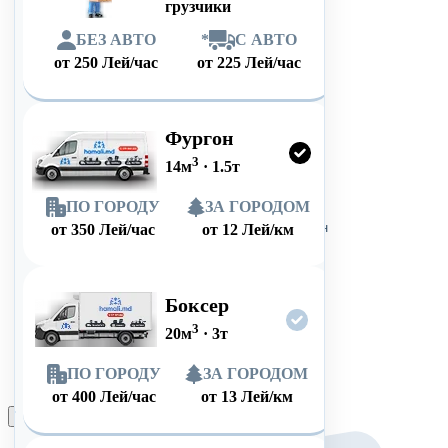
грузчики
БЕЗ АВТО
*
С АВТО
от
250
Лей/час
от
225
Лей/час
Фургон
3
14
м
·
1.5
т
ПО ГОРОДУ
ЗА ГОРОДОМ
от
350
Лей/час
от
12
Лей/км
Боксер
3
20
м
·
3
т
ПО ГОРОДУ
ЗА ГОРОДОМ
от
400
Лей/час
от
13
Лей/км
Оформить заказ