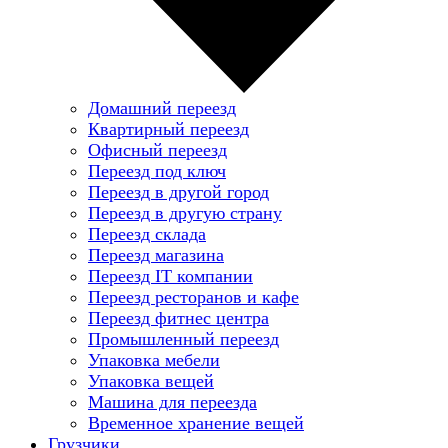
Домашний переезд
Квартирный переезд
Офисный переезд
Переезд под ключ
Переезд в другой город
Переезд в другую страну
Переезд склада
Переезд магазина
Переезд IT компании
Переезд ресторанов и кафе
Переезд фитнес центра
Промышленный переезд
Упаковка мебели
Упаковка вещей
Машина для переезда
Временное хранение вещей
Грузчики