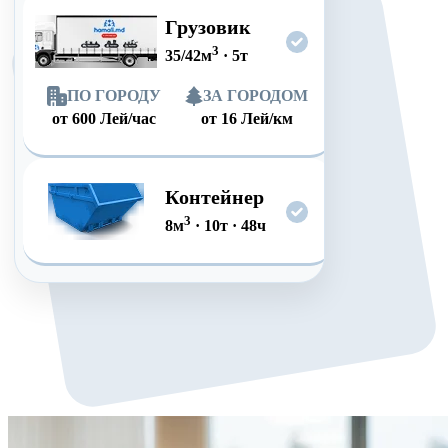
Грузовик
3
35/42
м
·
5
т
ПО ГОРОДУ
ЗА ГОРОДОМ
от
600
Лей/час
от
16
Лей/км
Контейнер
3
8
м
·
10
т
·
48
ч