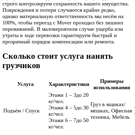
строго контролируем сохранность вашего имущества.
Повреждения и потери случаются крайне редко,
однако материальную ответственность мы несём на
100%, чтобы переезд с Mover проходил без лишних
переживаний. В маловероятном случае ущерба или
утраты в ходе перевозки гарантируем быстрый и
прозрачный порядок компенсации или ремонта.
Сколько стоит услуга нанять
грузчиков
Примеры
Услуга
Характеристики
использования
Этажи 1 – 3
до 20
кг/чел.
Груз в ящиках/
Этажи 4 – 5
до 30
Подъём / Спуск
мешках
,
Офисная
кг/чел.
техника
,
Мебель
Этажи 6 – 7
до 50
кг/чел.