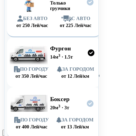
Только
грузчики
БЕЗ АВТО
*
С АВТО
от
250
Лей/час
от
225
Лей/час
Фургон
3
14
м
·
1.5
т
ПО ГОРОДУ
ЗА ГОРОДОМ
от
350
Лей/час
от
12
Лей/км
Боксер
3
20
м
·
3
т
ПО ГОРОДУ
ЗА ГОРОДОМ
от
400
Лей/час
от
13
Лей/км
Оформить заказ