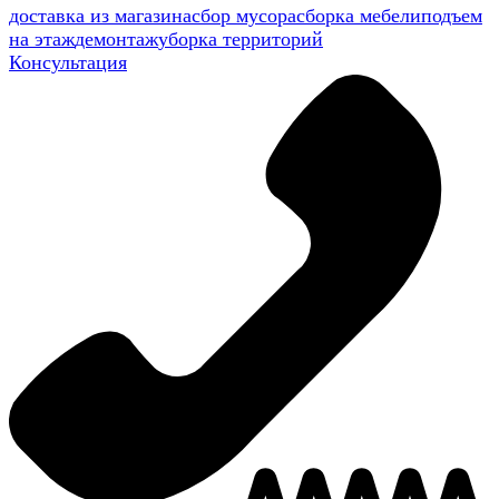
доставка из магазина
сбор мусора
сборка мебели
подъем
на этаж
демонтаж
уборка территорий
Консультация