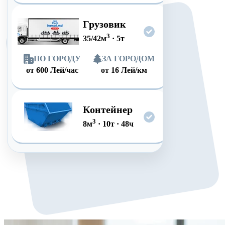
Грузовик
3
35/42
м
·
5
т
ПО ГОРОДУ
ЗА ГОРОДОМ
от
600
Лей/час
от
16
Лей/км
Контейнер
3
8
м
·
10
т
·
48
ч