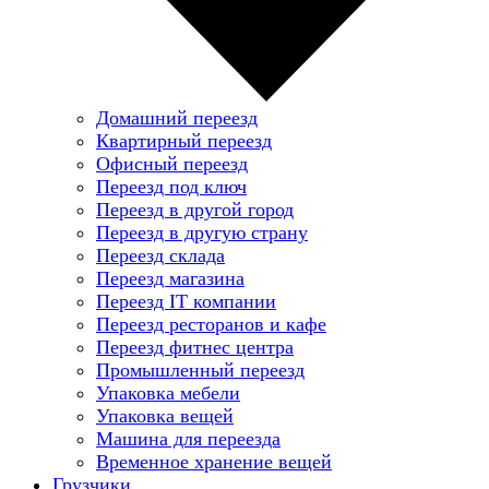
Домашний переезд
Квартирный переезд
Офисный переезд
Переезд под ключ
Переезд в другой город
Переезд в другую страну
Переезд склада
Переезд магазина
Переезд IT компании
Переезд ресторанов и кафе
Переезд фитнес центра
Промышленный переезд
Упаковка мебели
Упаковка вещей
Машина для переезда
Временное хранение вещей
Грузчики