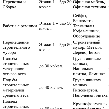
Перевозка и
Этажи 1 – 5
до 30
Офисная мебель
,
Сборка
кг/чел.
Офисная техника
Сейфы
,
Банкоматы
,
Этажи 1 – 5
до 50
Работы с ремнями
Терминалы
,
кг/чел.
Кофемашины
,
Оборудование
Перемещение
Строительный
Этажи 1 – 5
до 50
строительного
мусор
,
Металл
,
кг/чел.
мусора
Дерево
,
Бетон
Подъём
Груз в ящиках/
строительных
мешках
,
до 30 кг/чел.
материалов
Напольная
легкого веса
плитка
,
Ламинат
Подъём
Груз в ящиках/
строительных
мешках
,
до 40 кг/чел.
материалов
Гипсокартон
,
среднего веса
Напольная плитка
Подъём
Крупноформатная
строительных
до 30 кг/чел.
плитка больше 2