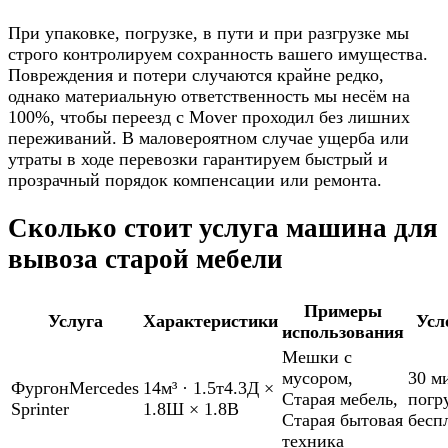
При упаковке, погрузке, в пути и при разгрузке мы
строго контролируем сохранность вашего имущества.
Повреждения и потери случаются крайне редко,
однако материальную ответственность мы несём на
100%, чтобы переезд с Mover проходил без лишних
переживаний. В маловероятном случае ущерба или
утраты в ходе перевозки гарантируем быстрый и
прозрачный порядок компенсации или ремонта.
Сколько стоит услуга машина для
вывоза старой мебели
Примеры
Услуга
Характеристики
Усл
использования
Мешки с
мусором
,
30 м
Фургон
Mercedes
14м³
·
1.5т
4.3Д ×
Старая мебель
,
погр
Sprinter
1.8Ш × 1.8В
Старая бытовая
бесп
техника