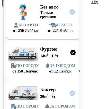
сам
Без авто
Только
грузчики
БЕЗ АВТО
*
С АВТО
от
250
Лей/час
от
225
Лей/час
Фургон
3
14
м
·
1.5
т
ПО ГОРОДУ
ЗА ГОРОДОМ
от
350
Лей/час
от
12
Лей/км
Боксер
3
20
м
·
3
т
ПО ГОРОДУ
ЗА ГОРОДОМ