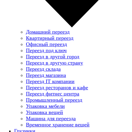
Домашний переезд
Квартирный переезд
Офисный переезд
Переезд под ключ
Переезд в другой город
Переезд в другую страну
Переезд склада
Переезд магазина
Переезд IT компании
Переезд ресторанов и кафе
Переезд фитнес центра
Промышленный переезд
Упаковка мебели
Упаковка вещей
Машина для переезда
Временное хранение вещей
Грузчики