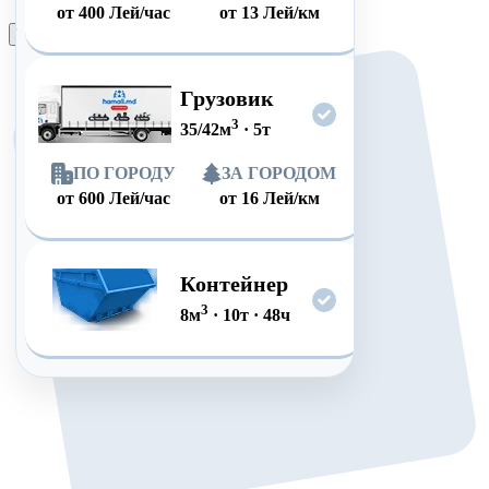
от
400
Лей/час
от
13
Лей/км
Оформить заказ
Грузовик
3
35/42
м
·
5
т
ПО ГОРОДУ
ЗА ГОРОДОМ
от
600
Лей/час
от
16
Лей/км
Контейнер
3
8
м
·
10
т
·
48
ч