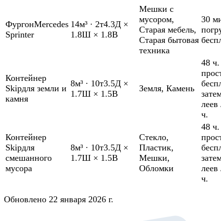
Мешки с
мусором
,
30 м
Фургон
Mercedes
14м³
·
2т
4.3Д ×
Старая мебель
,
погр
Sprinter
1.8Ш × 1.8В
Старая бытовая
бесп
техника
48 ч.
прос
Контейнер
8м³
·
10т
3.5Д ×
бесп
Skip
для земли и
Земля
,
Камень
1.7Ш × 1.5В
зате
камня
леев 
ч.
48 ч.
Контейнер
Стекло
,
прос
Skip
для
8м³
·
10т
3.5Д ×
Пластик
,
бесп
смешанного
1.7Ш × 1.5В
Мешки
,
зате
мусора
Обломки
леев 
ч.
Обновлено 22 января 2026 г.