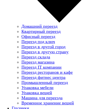
Домашний переезд
Квартирный переезд
Офисный переезд
Переезд под ключ
Переезд в другой город
Переезд в другую страну
Переезд склада
Переезд магазина
Переезд IT компании
Переезд ресторанов и кафе
Переезд фитнес центра
Промышленный переезд
Упаковка мебели
Упаковка вещей
Машина для переезда
Временное хранение вещей
Грузчики