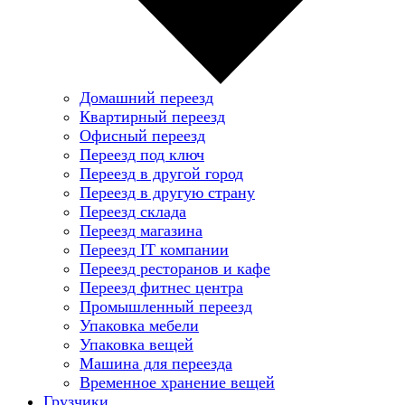
Домашний переезд
Квартирный переезд
Офисный переезд
Переезд под ключ
Переезд в другой город
Переезд в другую страну
Переезд склада
Переезд магазина
Переезд IT компании
Переезд ресторанов и кафе
Переезд фитнес центра
Промышленный переезд
Упаковка мебели
Упаковка вещей
Машина для переезда
Временное хранение вещей
Грузчики