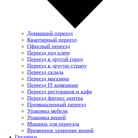
Домашний переезд
Квартирный переезд
Офисный переезд
Переезд под ключ
Переезд в другой город
Переезд в другую страну
Переезд склада
Переезд магазина
Переезд IT компании
Переезд ресторанов и кафе
Переезд фитнес центра
Промышленный переезд
Упаковка мебели
Упаковка вещей
Машина для переезда
Временное хранение вещей
Грузчики