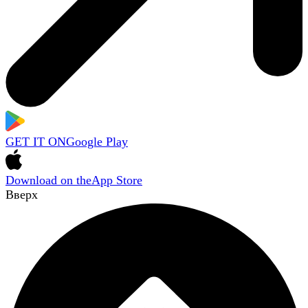
GET IT ON
Google Play
Download on the
App Store
Вверх