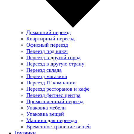
Домашний переезд
Квартирный переезд
Офисный переезд
Переезд под ключ
Переезд в другой город
Переезд в другую страну
Переезд склада
Переезд магазина
Переезд IT компании
Переезд ресторанов и кафе
Переезд фитнес центра
Промышленный переезд
Упаковка мебели
Упаковка вещей
Машина для переезда
Временное хранение вещей
Грузчики