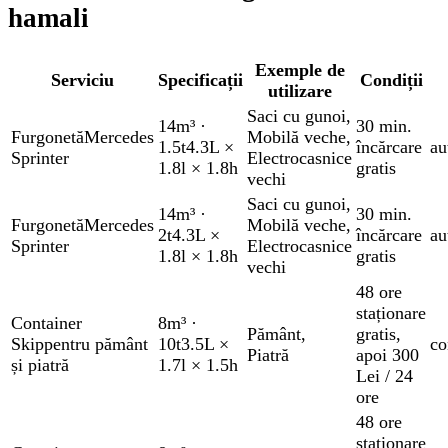
hamali
Exemple de
Serviciu
Specificații
Condiții
utilizare
Saci cu gunoi
,
14m³
·
30 min.
Furgonetă
Mercedes
Mobilă veche
,
1.5t
4.3L ×
încărcare
au
Sprinter
Electrocasnice
1.8l × 1.8h
gratis
vechi
Saci cu gunoi
,
14m³
·
30 min.
Furgonetă
Mercedes
Mobilă veche
,
2t
4.3L ×
încărcare
au
Sprinter
Electrocasnice
1.8l × 1.8h
gratis
vechi
48 ore
staționare
Container
8m³
·
Pământ
,
gratis
,
Skip
pentru pământ
10t
3.5L ×
co
Piatră
apoi 300
și piatră
1.7l × 1.5h
Lei / 24
ore
48 ore
staționare