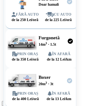
Doar hamali
FĂRĂ AUTO
*
CU AUTO
de la
250
Lei/oră
de la
225
Lei/oră
Furgonetă
3
14
m
·
1.5
t
PRIN ORAȘ
ÎN AFARĂ
de la
350
Lei/oră
de la
12
Lei/km
Boxer
3
20
m
·
3
t
PRIN ORAȘ
ÎN AFARĂ
de la
400
Lei/oră
de la
13
Lei/km
Plasează comanda