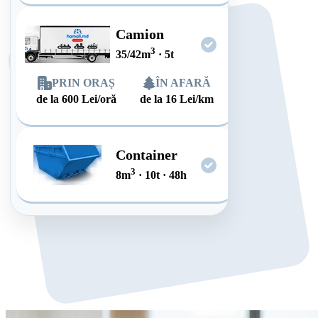
Camion
3
35/42
m
·
5
t
PRIN ORAȘ
ÎN AFARĂ
de la
600
Lei/oră
de la
16
Lei/km
Container
3
8
m
·
10
t
·
48
h