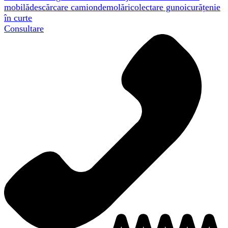
mobilă
descărcare camion
demolări
colectare gunoi
curățenie
în curte
Consultare