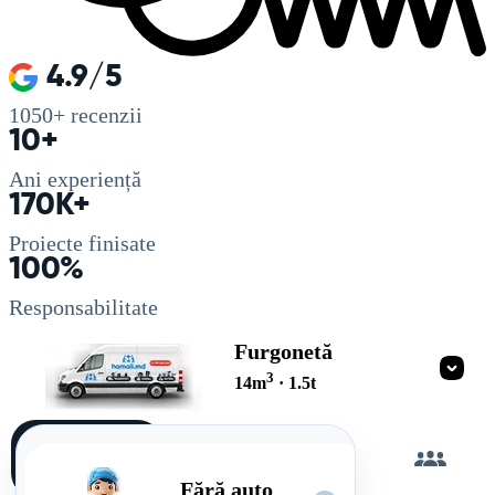
4.9/5
1050+
recenzii
10+
Ani experiență
170K+
Proiecte finisate
100%
Responsabilitate
Furgonetă
3
14
m
·
1.5
t
Încarc
singur
Fără auto