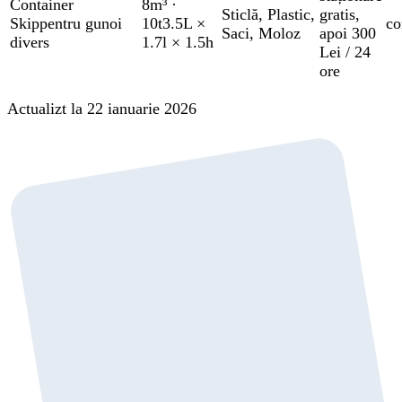
Container
8m³
·
Sticlă
,
Plastic
,
gratis
,
Skip
pentru gunoi
10t
3.5L ×
co
Saci
,
Moloz
apoi 300
divers
1.7l × 1.5h
Lei / 24
ore
Actualizt la 22 ianuarie 2026