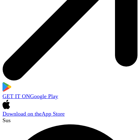
GET IT ON
Google Play
Download on the
App Store
Sus