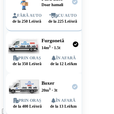
Doar hamali
FĂRĂ AUTO
*
CU AUTO
de la
250
Lei/oră
de la
225
Lei/oră
Furgonetă
3
14
m
·
1.5
t
PRIN ORAȘ
ÎN AFARĂ
de la
350
Lei/oră
de la
12
Lei/km
Boxer
3
20
m
·
3
t
PRIN ORAȘ
ÎN AFARĂ
de la
400
Lei/oră
de la
13
Lei/km
Plasează comanda