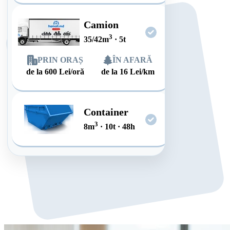
Camion
3
35/42
m
·
5
t
PRIN ORAȘ
ÎN AFARĂ
de la
600
Lei/oră
de la
16
Lei/km
Container
3
8
m
·
10
t
·
48
h