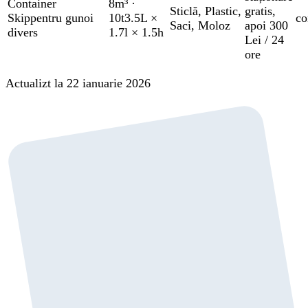
Container
8m³
·
Sticlă
,
Plastic
,
gratis
,
Skip
pentru gunoi
10t
3.5L ×
co
Saci
,
Moloz
apoi 300
divers
1.7l × 1.5h
Lei / 24
ore
Actualizt la 22 ianuarie 2026