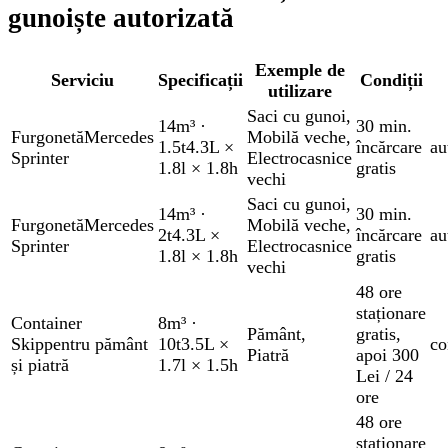
gunoiște autorizată
Exemple de
Serviciu
Specificații
Condiții
utilizare
Saci cu gunoi
,
14m³
·
30 min.
Furgonetă
Mercedes
Mobilă veche
,
1.5t
4.3L ×
încărcare
au
Sprinter
Electrocasnice
1.8l × 1.8h
gratis
vechi
Saci cu gunoi
,
14m³
·
30 min.
Furgonetă
Mercedes
Mobilă veche
,
2t
4.3L ×
încărcare
au
Sprinter
Electrocasnice
1.8l × 1.8h
gratis
vechi
48 ore
staționare
Container
8m³
·
Pământ
,
gratis
,
Skip
pentru pământ
10t
3.5L ×
co
Piatră
apoi 300
și piatră
1.7l × 1.5h
Lei / 24
ore
48 ore
staționare