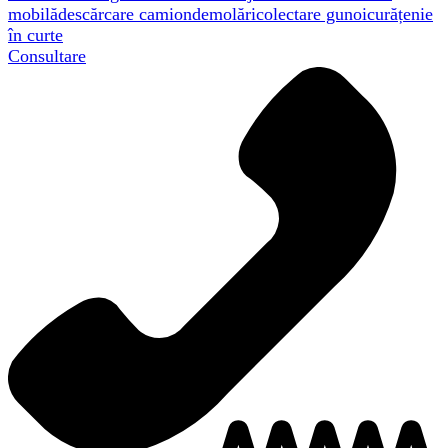
mobilă
descărcare camion
demolări
colectare gunoi
curățenie
în curte
Consultare