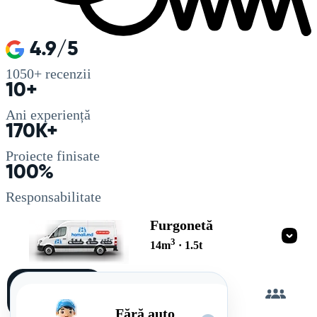
4.9/5
1050+
recenzii
10+
Ani experiență
170K+
Proiecte finisate
100%
Responsabilitate
Furgonetă
3
14
m
·
1.5
t
Încarc
singur
Fără auto