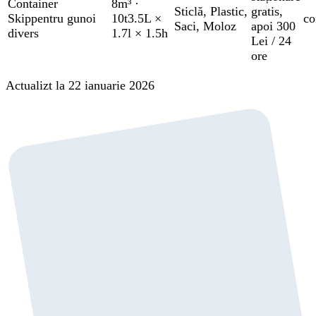
Container
8m³
·
Sticlă
,
Plastic
,
gratis
,
Skip
pentru gunoi
10t
3.5L ×
co
Saci
,
Moloz
apoi 300
divers
1.7l × 1.5h
Lei / 24
ore
Actualizt la 22 ianuarie 2026