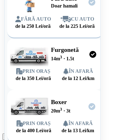
Doar hamali
FĂRĂ AUTO
*
CU AUTO
de la
250
Lei/oră
de la
225
Lei/oră
Furgonetă
3
14
m
·
1.5
t
PRIN ORAȘ
ÎN AFARĂ
de la
350
Lei/oră
de la
12
Lei/km
Boxer
3
20
m
·
3
t
PRIN ORAȘ
ÎN AFARĂ
de la
400
Lei/oră
de la
13
Lei/km
Plasează comanda