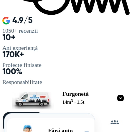
4.9/5
1050+
recenzii
10+
Ani experiență
170K+
Proiecte finisate
100%
Responsabilitate
Furgonetă
3
14
m
·
1.5
t
Încarc
singur
Fără auto