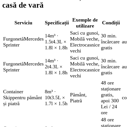
casă de vară
Exemple de
Serviciu
Specificații
Condiții
utilizare
Saci cu gunoi
,
14m³
·
30 min.
Furgonetă
Mercedes
Mobilă veche
,
1.5t
4.3L ×
încărcare
au
Sprinter
Electrocasnice
1.8l × 1.8h
gratis
vechi
Saci cu gunoi
,
14m³
·
30 min.
Furgonetă
Mercedes
Mobilă veche
,
2t
4.3L ×
încărcare
au
Sprinter
Electrocasnice
1.8l × 1.8h
gratis
vechi
48 ore
staționare
Container
8m³
·
Pământ
,
gratis
,
Skip
pentru pământ
10t
3.5L ×
co
Piatră
apoi 300
și piatră
1.7l × 1.5h
Lei / 24
ore
48 ore
staționare