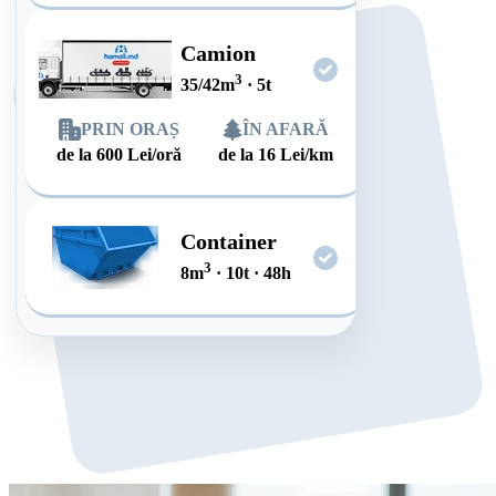
Camion
3
35/42
m
·
5
t
PRIN ORAȘ
ÎN AFARĂ
de la
600
Lei/oră
de la
16
Lei/km
Container
3
8
m
·
10
t
·
48
h