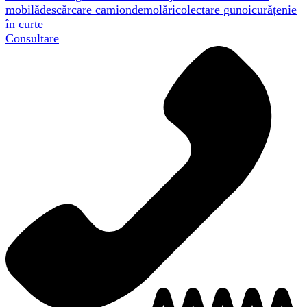
mobilă
descărcare camion
demolări
colectare gunoi
curățenie
în curte
Consultare