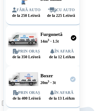
FĂRĂ AUTO
*
CU AUTO
de la
250
Lei/oră
de la
225
Lei/oră
Furgonetă
3
14
m
·
1.5
t
PRIN ORAȘ
ÎN AFARĂ
de la
350
Lei/oră
de la
12
Lei/km
Boxer
3
20
m
·
3
t
PRIN ORAȘ
ÎN AFARĂ
de la
400
Lei/oră
de la
13
Lei/km
Plasează comanda