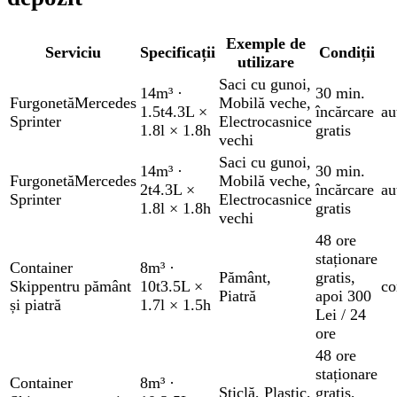
Exemple de
Serviciu
Specificații
Condiții
utilizare
Saci cu gunoi
,
14m³
·
30 min.
Furgonetă
Mercedes
Mobilă veche
,
1.5t
4.3L ×
încărcare
au
Sprinter
Electrocasnice
1.8l × 1.8h
gratis
vechi
Saci cu gunoi
,
14m³
·
30 min.
Furgonetă
Mercedes
Mobilă veche
,
2t
4.3L ×
încărcare
au
Sprinter
Electrocasnice
1.8l × 1.8h
gratis
vechi
48 ore
staționare
Container
8m³
·
Pământ
,
gratis
,
Skip
pentru pământ
10t
3.5L ×
co
Piatră
apoi 300
și piatră
1.7l × 1.5h
Lei / 24
ore
48 ore
staționare
Container
8m³
·
Sticlă
,
Plastic
,
gratis
,