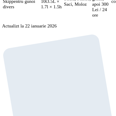
Skip
pentru gunoi
10t
3.5L ×
co
Saci
,
Moloz
apoi 300
divers
1.7l × 1.5h
Lei / 24
ore
Actualizt la 22 ianuarie 2026