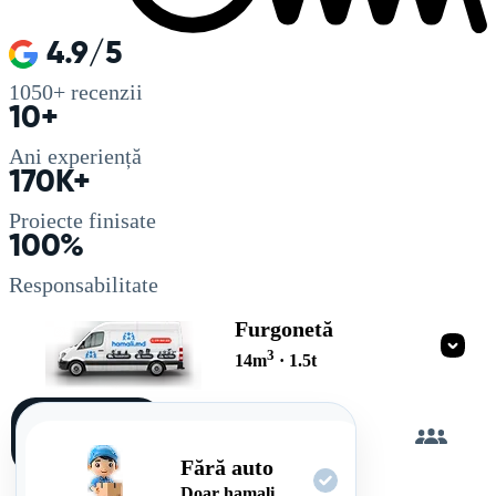
4.9/5
1050+
recenzii
10+
Ani experiență
170K+
Proiecte finisate
100%
Responsabilitate
Furgonetă
3
14
m
·
1.5
t
Încarc
singur
Fără auto
Doar hamali