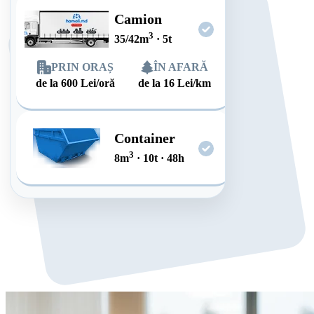
Camion
3
35/42
m
·
5
t
PRIN ORAȘ
ÎN AFARĂ
de la
600
Lei/oră
de la
16
Lei/km
Container
3
8
m
·
10
t
·
48
h