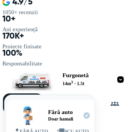
4.9/5
1050+
recenzii
10+
Ani experiență
170K+
Proiecte finisate
100%
Responsabilitate
Furgonetă
3
14
m
·
1.5
t
Încarc
singur
Fără auto
Doar hamali
FĂRĂ AUTO
*
CU AUTO