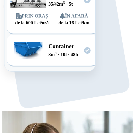
3
35/42
m
·
5
t
PRIN ORAȘ
ÎN AFARĂ
de la
600
Lei/oră
de la
16
Lei/km
Container
3
8
m
·
10
t
·
48
h