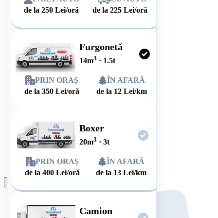
de la
250
Lei/oră
de la
225
Lei/oră
Furgonetă
3
14
m
·
1.5
t
PRIN ORAȘ
ÎN AFARĂ
de la
350
Lei/oră
de la
12
Lei/km
Boxer
3
20
m
·
3
t
PRIN ORAȘ
ÎN AFARĂ
de la
400
Lei/oră
de la
13
Lei/km
Plasează comanda
Camion