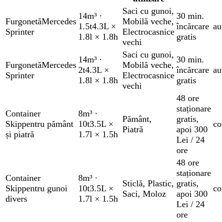
Saci cu gunoi
,
14m³
·
30 min.
Furgonetă
Mercedes
Mobilă veche
,
1.5t
4.3L ×
încărcare
au
Sprinter
Electrocasnice
1.8l × 1.8h
gratis
vechi
Saci cu gunoi
,
14m³
·
30 min.
Furgonetă
Mercedes
Mobilă veche
,
2t
4.3L ×
încărcare
au
Sprinter
Electrocasnice
1.8l × 1.8h
gratis
vechi
48 ore
staționare
Container
8m³
·
Pământ
,
gratis
,
Skip
pentru pământ
10t
3.5L ×
co
Piatră
apoi 300
și piatră
1.7l × 1.5h
Lei / 24
ore
48 ore
staționare
Container
8m³
·
Sticlă
,
Plastic
,
gratis
,
Skip
pentru gunoi
10t
3.5L ×
co
Saci
,
Moloz
apoi 300
divers
1.7l × 1.5h
Lei / 24
ore