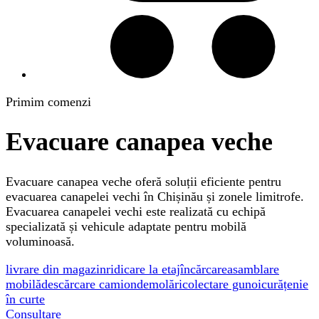
Primim comenzi
Evacuare canapea veche
Evacuare canapea veche oferă soluții eficiente pentru
evacuarea canapelei vechi în Chișinău și zonele limitrofe.
Evacuarea canapelei vechi este realizată cu echipă
specializată și vehicule adaptate pentru mobilă
voluminoasă.
livrare din magazin
ridicare la etaj
încărcare
asamblare
mobilă
descărcare camion
demolări
colectare gunoi
curățenie
în curte
Consultare