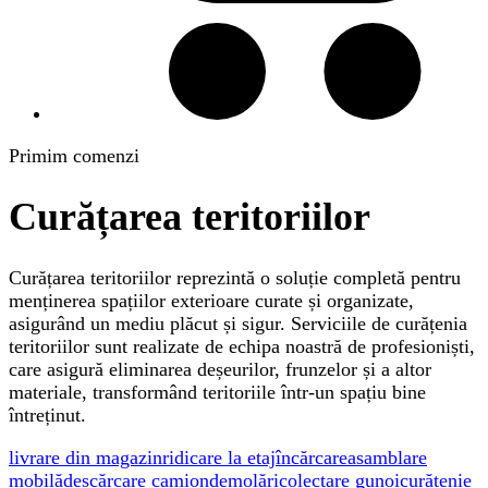
Primim comenzi
Curățarea teritoriilor
Curățarea teritoriilor reprezintă o soluție completă pentru
menținerea spațiilor exterioare curate și organizate,
asigurând un mediu plăcut și sigur. Serviciile de curățenia
teritoriilor sunt realizate de echipa noastră de profesioniști,
care asigură eliminarea deșeurilor, frunzelor și a altor
materiale, transformând teritoriile într-un spațiu bine
întreținut.
livrare din magazin
ridicare la etaj
încărcare
asamblare
mobilă
descărcare camion
demolări
colectare gunoi
curățenie