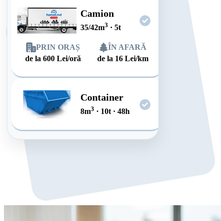
Camion
3
35/42
m
·
5
t
PRIN ORAȘ
ÎN AFARĂ
de la
600
Lei/oră
de la
16
Lei/km
Container
3
8
m
·
10
t
·
48
h