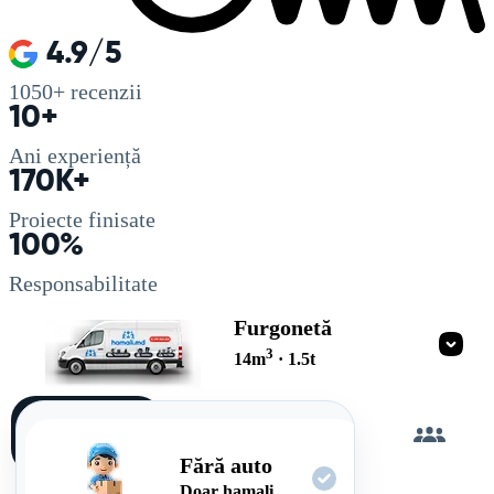
4.9/5
1050+
recenzii
10+
Ani experiență
170K+
Proiecte finisate
100%
Responsabilitate
Furgonetă
3
14
m
·
1.5
t
Încarc
singur
Fără auto
Doar hamali