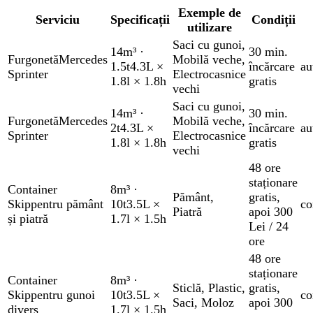
Exemple de
Serviciu
Specificații
Condiții
utilizare
Saci cu gunoi
,
14m³
·
30 min.
Furgonetă
Mercedes
Mobilă veche
,
1.5t
4.3L ×
încărcare
au
Sprinter
Electrocasnice
1.8l × 1.8h
gratis
vechi
Saci cu gunoi
,
14m³
·
30 min.
Furgonetă
Mercedes
Mobilă veche
,
2t
4.3L ×
încărcare
au
Sprinter
Electrocasnice
1.8l × 1.8h
gratis
vechi
48 ore
staționare
Container
8m³
·
Pământ
,
gratis
,
Skip
pentru pământ
10t
3.5L ×
co
Piatră
apoi 300
și piatră
1.7l × 1.5h
Lei / 24
ore
48 ore
staționare
Container
8m³
·
Sticlă
,
Plastic
,
gratis
,
Skip
pentru gunoi
10t
3.5L ×
co
Saci
,
Moloz
apoi 300
divers
1.7l × 1.5h