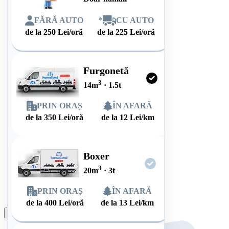
FĂRĂ AUTO
*
CU AUTO
de la
250
Lei/oră
de la
225
Lei/oră
Furgonetă
3
14
m
·
1.5
t
PRIN ORAȘ
ÎN AFARĂ
de la
350
Lei/oră
de la
12
Lei/km
Boxer
3
20
m
·
3
t
PRIN ORAȘ
ÎN AFARĂ
de la
400
Lei/oră
de la
13
Lei/km
Plasează comanda