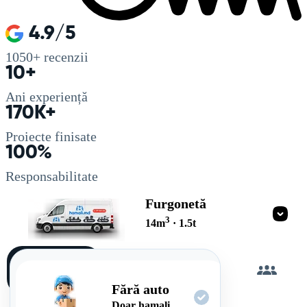
4.9/5
1050+
recenzii
10+
Ani experiență
170K+
Proiecte finisate
100%
Responsabilitate
Furgonetă
3
14
m
·
1.5
t
Încarc
singur
Fără auto
Doar hamali