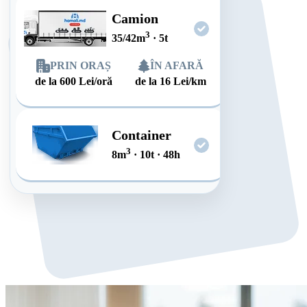
Camion
3
35/42
m
·
5
t
PRIN ORAȘ
ÎN AFARĂ
de la
600
Lei/oră
de la
16
Lei/km
Container
3
8
m
·
10
t
·
48
h