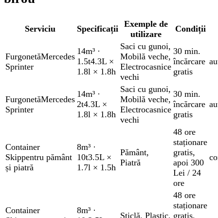
Exemple de
Serviciu
Specificații
Condiții
utilizare
Saci cu gunoi
,
14m³
·
30 min.
Furgonetă
Mercedes
Mobilă veche
,
1.5t
4.3L ×
încărcare
au
Sprinter
Electrocasnice
1.8l × 1.8h
gratis
vechi
Saci cu gunoi
,
14m³
·
30 min.
Furgonetă
Mercedes
Mobilă veche
,
2t
4.3L ×
încărcare
au
Sprinter
Electrocasnice
1.8l × 1.8h
gratis
vechi
48 ore
staționare
Container
8m³
·
Pământ
,
gratis
,
Skip
pentru pământ
10t
3.5L ×
co
Piatră
apoi 300
și piatră
1.7l × 1.5h
Lei / 24
ore
48 ore
staționare
Container
8m³
·
Sticlă
,
Plastic
,
gratis
,