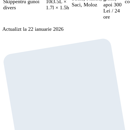
Skip
pentru gunoi
10t
3.5L ×
co
Saci
,
Moloz
apoi 300
divers
1.7l × 1.5h
Lei / 24
ore
Actualizt la 22 ianuarie 2026