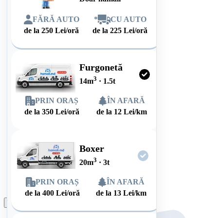
FĂRĂ AUTO
*
CU AUTO
de la
250
Lei/oră
de la
225
Lei/oră
Furgonetă
3
14
m
·
1.5
t
PRIN ORAȘ
ÎN AFARĂ
de la
350
Lei/oră
de la
12
Lei/km
Boxer
3
20
m
·
3
t
PRIN ORAȘ
ÎN AFARĂ
de la
400
Lei/oră
de la
13
Lei/km
Plasează comanda