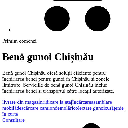
Primim comenzi
Benă gunoi Chișinău
Benă gunoi Chișinău oferă soluții eficiente pentru
închirierea benei pentru gunoi în Chișinău și zonele
limitrofe. Serviciile de benă gunoi Chișinău includ
închirierea benei și transportul către locații autorizate.
livrare din magazin
ridicare la etaj
încărcare
asamblare
mobilă
descărcare camion
demolări
colectare gunoi
curățenie
în curte
Consultare