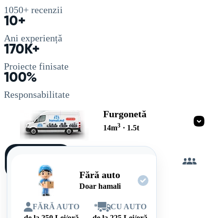
1050+
recenzii
10+
Ani experiență
170K+
Proiecte finisate
100%
Responsabilitate
Furgonetă
3
14
m
·
1.5
t
Încarc
singur
Fără auto
Doar hamali
FĂRĂ AUTO
*
CU AUTO
de la
250
Lei/oră
de la
225
Lei/oră