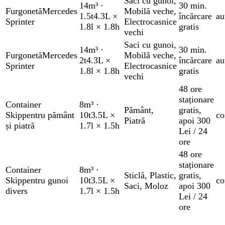
Saci cu gunoi
,
14m³
·
30 min.
Furgonetă
Mercedes
Mobilă veche
,
1.5t
4.3L ×
încărcare
au
Sprinter
Electrocasnice
1.8l × 1.8h
gratis
vechi
Saci cu gunoi
,
14m³
·
30 min.
Furgonetă
Mercedes
Mobilă veche
,
2t
4.3L ×
încărcare
au
Sprinter
Electrocasnice
1.8l × 1.8h
gratis
vechi
48 ore
staționare
Container
8m³
·
Pământ
,
gratis
,
Skip
pentru pământ
10t
3.5L ×
co
Piatră
apoi 300
și piatră
1.7l × 1.5h
Lei / 24
ore
48 ore
staționare
Container
8m³
·
Sticlă
,
Plastic
,
gratis
,
Skip
pentru gunoi
10t
3.5L ×
co
Saci
,
Moloz
apoi 300
divers
1.7l × 1.5h
Lei / 24
ore