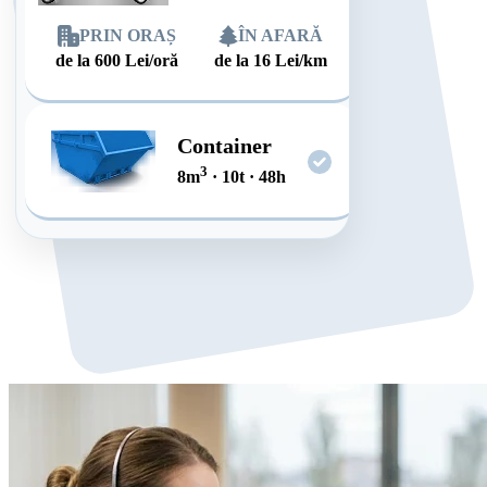
PRIN ORAȘ
ÎN AFARĂ
de la
600
Lei/oră
de la
16
Lei/km
Container
3
8
m
·
10
t
·
48
h