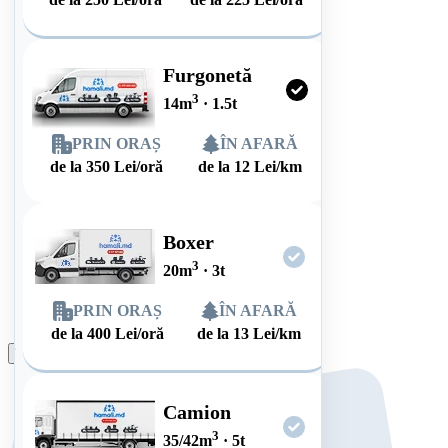
Furgonetă
3
14
m
·
1.5
t
PRIN ORAȘ
ÎN AFARĂ
de la
350
Lei/oră
de la
12
Lei/km
Boxer
3
20
m
·
3
t
PRIN ORAȘ
ÎN AFARĂ
de la
400
Lei/oră
de la
13
Lei/km
Plasează comanda
Camion
3
35/42
m
·
5
t